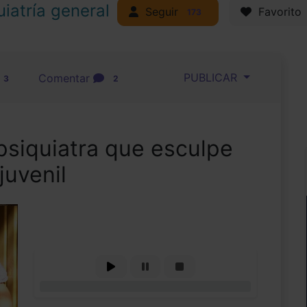
uiatría general
Seguir
Favorito
173
PUBLICAR
Comentar
3
2
 psiquiatra que esculpe
juvenil
0%