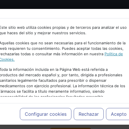
Bienvenid@ a psiquiatria.com
tría
Psicología
Neurociencia
Bienestar
Congreso
Este sitio web utiliza cookies propias y de terceros para analizar el uso
que haces del sitio y mejorar nuestros servicios.
scribe tu Email
Aquellas cookies que no sean necesarias para el funcionamiento de la
web requieren tu consentimiento. Puedes aceptar todas las cookies,
rechazarlas todas o consultar más información en nuestra
Política de
ccede o regístrate con tu email.
Cookies.
Toda la información incluida en la Página Web está referida a
productos del mercado español y, por tanto, dirigida a profesionales
sanitarios legalmente facultados para prescribir o dispensar
Cancelar
medicamentos con ejercicio profesional. La información técnica de los
PUBLICIDAD
fármacos se facilita a título meramente informativo, siendo
responsabilidad de los profesionales facultados prescribir
medicamentos y decidir, en cada caso concreto, el tratamiento más
adecuado a las necesidades del paciente.
Configurar cookies
Rechazar
Acepto