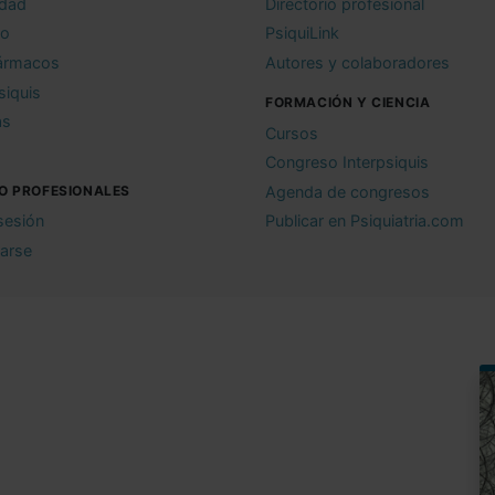
idad
Directorio profesional
io
PsiquiLink
ármacos
Autores y colaboradores
siquis
FORMACIÓN Y CIENCIA
as
Cursos
Congreso Interpsiquis
O PROFESIONALES
Agenda de congresos
 sesión
Publicar en Psiquiatria.com
rarse