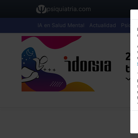
psiquiatria.com
IA en Salud Mental
Actualidad
Psiquia
E
A