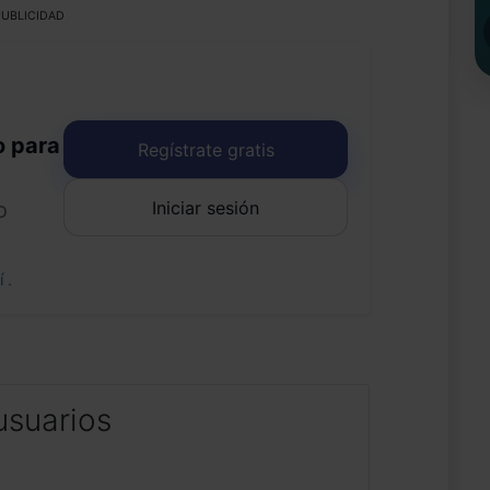
UBLICIDAD
o para
Regístrate gratis
Iniciar sesión
o
uí
.
usuarios