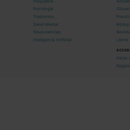
Psiquiatría
Actual
Psicología
Glosar
Trastornos
Psicof
Salud Mental
Bibliop
Neurociencias
Revist
Inteligencia Artificial
Libros
ACCES
Iniciar
Regist