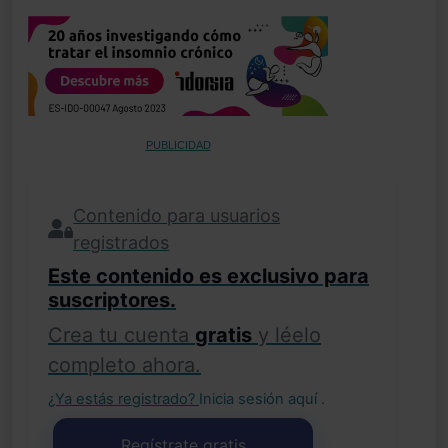
PUBLICIDAD
Contenido para usuarios
registrados
Este contenido es exclusivo para
suscriptores.
Crea tu cuenta
gratis
y léelo
completo ahora.
¿Ya estás registrado?
Inicia sesión aquí
.
Regístrate gratis