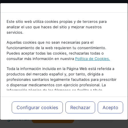
Bienvenid@ a psiquiatria.com
Este sitio web utiliza cookies propias y de terceros para
analizar el uso que haces del sitio y mejorar nuestros
Escribe tu Email
servicios.
Aquellas cookies que no sean necesarias para el
funcionamiento de la web requieren tu consentimiento.
Accede o regístrate con tu email.
Puedes aceptar todas las cookies, rechazarlas todas o
consultar más información en nuestra
Política de Cookies.
PUBLICIDAD
Toda la información incluida en la Página Web está referida a
productos del mercado español y, por tanto, dirigida a
Cancelar
profesionales sanitarios legalmente facultados para prescribir
o dispensar medicamentos con ejercicio profesional. La
información técnica de los fármacos se facilita a título
meramente informativo, siendo responsabilidad de los
profesionales facultados prescribir medicamentos y decidir, en
Actualidad y Artículos
|
Psiquiatría
cada caso concreto, el tratamiento más adecuado a las
Configurar cookies
Rechazar
Acepto
necesidades del paciente.
Seguir
general
Favorito
173