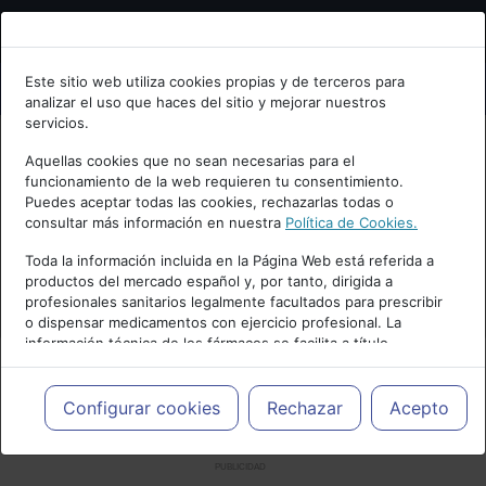
Bienvenid@ a psiquiatria.com
Este sitio web utiliza cookies propias y de terceros para
analizar el uso que haces del sitio y mejorar nuestros
Escribe tu Email
servicios.
Aquellas cookies que no sean necesarias para el
funcionamiento de la web requieren tu consentimiento.
Accede o regístrate con tu email.
Puedes aceptar todas las cookies, rechazarlas todas o
consultar más información en nuestra
Política de Cookies.
Toda la información incluida en la Página Web está referida a
productos del mercado español y, por tanto, dirigida a
Cancelar
profesionales sanitarios legalmente facultados para prescribir
o dispensar medicamentos con ejercicio profesional. La
información técnica de los fármacos se facilita a título
meramente informativo, siendo responsabilidad de los
profesionales facultados prescribir medicamentos y decidir, en
cada caso concreto, el tratamiento más adecuado a las
Configurar cookies
Rechazar
Acepto
necesidades del paciente.
PUBLICIDAD