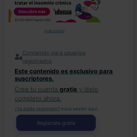
PUBLICIDAD
Contenido para usuarios
registrados
Este contenido es exclusivo para
suscriptores.
Crea tu cuenta
gratis
y léelo
completo ahora.
¿Ya estás registrado?
Inicia sesión aquí
.
Regístrate gratis