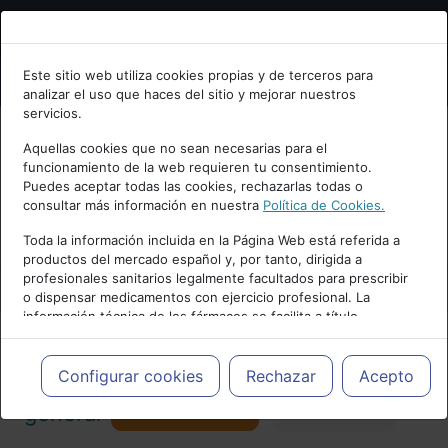
Bienvenid@ a psiquiatria.com
Este sitio web utiliza cookies propias y de terceros para
analizar el uso que haces del sitio y mejorar nuestros
Escribe tu Email
servicios.
Aquellas cookies que no sean necesarias para el
funcionamiento de la web requieren tu consentimiento.
Accede o regístrate con tu email.
Puedes aceptar todas las cookies, rechazarlas todas o
consultar más información en nuestra
Política de Cookies.
PUBLICIDAD
Toda la información incluida en la Página Web está referida a
productos del mercado español y, por tanto, dirigida a
Cancelar
profesionales sanitarios legalmente facultados para prescribir
o dispensar medicamentos con ejercicio profesional. La
información técnica de los fármacos se facilita a título
meramente informativo, siendo responsabilidad de los
profesionales facultados prescribir medicamentos y decidir, en
Actualidad y Artículos
|
Psiquiatría
cada caso concreto, el tratamiento más adecuado a las
Configurar cookies
Rechazar
Acepto
necesidades del paciente.
Seguir
general
Favorito
173