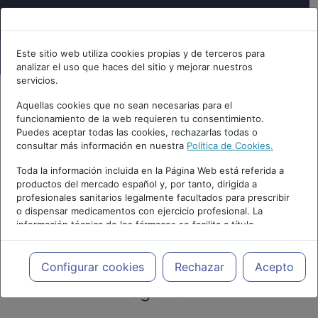
Este sitio web utiliza cookies propias y de terceros para
analizar el uso que haces del sitio y mejorar nuestros
servicios.
Aquellas cookies que no sean necesarias para el
funcionamiento de la web requieren tu consentimiento.
Puedes aceptar todas las cookies, rechazarlas todas o
consultar más información en nuestra
Política de Cookies.
Toda la información incluida en la Página Web está referida a
PUBLICIDAD
productos del mercado español y, por tanto, dirigida a
profesionales sanitarios legalmente facultados para prescribir
o dispensar medicamentos con ejercicio profesional. La
información técnica de los fármacos se facilita a título
meramente informativo, siendo responsabilidad de los
profesionales facultados prescribir medicamentos y decidir, en
cada caso concreto, el tratamiento más adecuado a las
Artículos y noticias sobre
Configurar cookies
Rechazar
Acepto
necesidades del paciente.
registro