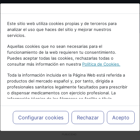
Bienvenid@ a psiquiatria.com
Este sitio web utiliza cookies propias y de terceros para
analizar el uso que haces del sitio y mejorar nuestros
Escribe tu Email
servicios.
Aquellas cookies que no sean necesarias para el
funcionamiento de la web requieren tu consentimiento.
Accede o regístrate con tu email.
Puedes aceptar todas las cookies, rechazarlas todas o
consultar más información en nuestra
Política de Cookies.
Toda la información incluida en la Página Web está referida a
productos del mercado español y, por tanto, dirigida a
Cancelar
profesionales sanitarios legalmente facultados para prescribir
o dispensar medicamentos con ejercicio profesional. La
información técnica de los fármacos se facilita a título
meramente informativo, siendo responsabilidad de los
profesionales facultados prescribir medicamentos y decidir, en
cada caso concreto, el tratamiento más adecuado a las
Configurar cookies
Rechazar
Acepto
necesidades del paciente.
PUBLICIDAD