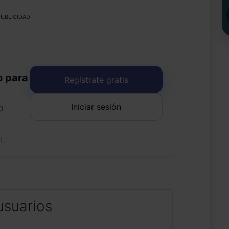
UBLICIDAD
o para
Regístrate gratis
Iniciar sesión
o
uí
.
usuarios