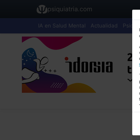
psiquiatria.com
IA en Salud Mental
Actualidad
Psiquia
E
A