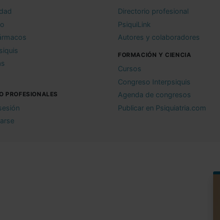
idad
Directorio profesional
io
PsiquiLink
ármacos
Autores y colaboradores
siquis
FORMACIÓN Y CIENCIA
as
Cursos
Congreso Interpsiquis
O PROFESIONALES
Agenda de congresos
 sesión
Publicar en Psiquiatria.com
rarse