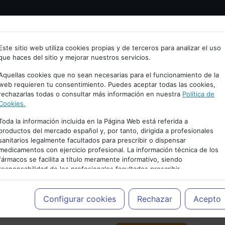
Bienvenid@ a psiquiatria.com
tría
Psicología
Neurociencia
Bienestar
Congreso
Este sitio web utiliza cookies propias y de terceros para analizar el uso
que haces del sitio y mejorar nuestros servicios.
scribe tu Email
Aquellas cookies que no sean necesarias para el funcionamiento de la
web requieren tu consentimiento. Puedes aceptar todas las cookies,
rechazarlas todas o consultar más información en nuestra
Política de
ccede o regístrate con tu email.
Cookies.
Toda la información incluida en la Página Web está referida a
productos del mercado español y, por tanto, dirigida a profesionales
sanitarios legalmente facultados para prescribir o dispensar
Cancelar
medicamentos con ejercicio profesional. La información técnica de los
PUBLICIDAD
fármacos se facilita a título meramente informativo, siendo
responsabilidad de los profesionales facultados prescribir
medicamentos y decidir, en cada caso concreto, el tratamiento más
adecuado a las necesidades del paciente.
Configurar cookies
Rechazar
Acepto