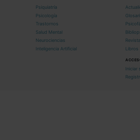
Psiquiatría
Actual
Psicología
Glosar
Trastornos
Psicof
Salud Mental
Bibliop
Neurociencias
Revist
Inteligencia Artificial
Libros
ACCES
Iniciar
Regist