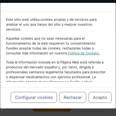
Bienvenid@ a psiquiatria.com
Este sitio web utiliza cookies propias y de terceros para
analizar el uso que haces del sitio y mejorar nuestros
Escribe tu Email
servicios.
Aquellas cookies que no sean necesarias para el
funcionamiento de la web requieren tu consentimiento.
Accede o regístrate con tu email.
Puedes aceptar todas las cookies, rechazarlas todas o
consultar más información en nuestra
Política de Cookies.
PUBLICIDAD
Toda la información incluida en la Página Web está referida a
productos del mercado español y, por tanto, dirigida a
Cancelar
profesionales sanitarios legalmente facultados para prescribir
o dispensar medicamentos con ejercicio profesional. La
información técnica de los fármacos se facilita a título
meramente informativo, siendo responsabilidad de los
profesionales facultados prescribir medicamentos y decidir, en
Actualidad y Artículos
|
Trastornos de
cada caso concreto, el tratamiento más adecuado a las
Configurar cookies
Rechazar
Acepto
necesidades del paciente.
Seguir
ansiedad
Favorito
157