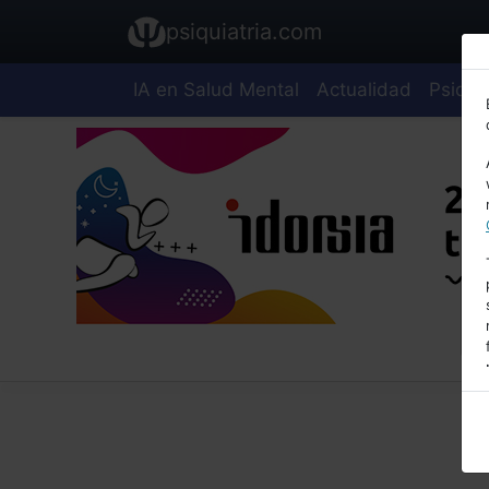
psiquiatria.com
IA en Salud Mental
Actualidad
Psiquia
E
A