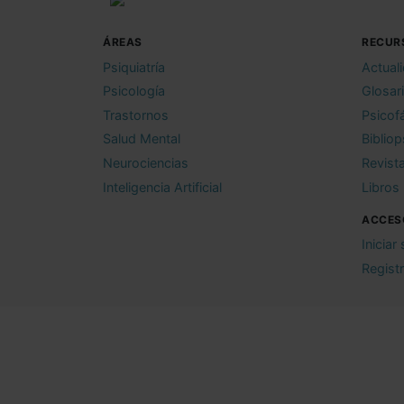
ÁREAS
RECUR
Psiquiatría
Actual
Psicología
Glosar
Trastornos
Psicof
Salud Mental
Bibliop
Neurociencias
Revist
Inteligencia Artificial
Libros
ACCES
Iniciar
Regist