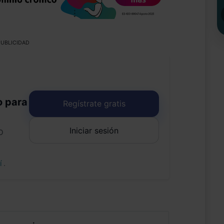
UBLICIDAD
o para
Regístrate gratis
Iniciar sesión
o
uí
.