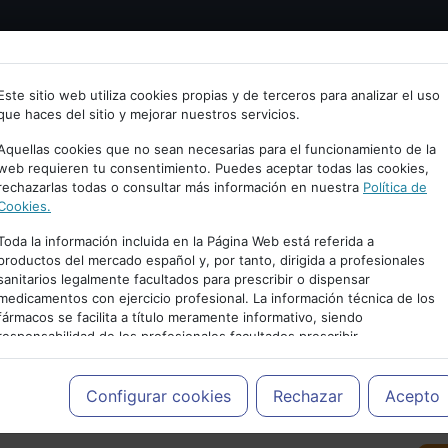
Bienvenid@ a psiquiatria.com
tría
Psicología
Neurociencia
Bienestar
Congreso
Este sitio web utiliza cookies propias y de terceros para analizar el uso
que haces del sitio y mejorar nuestros servicios.
scribe tu Email
Aquellas cookies que no sean necesarias para el funcionamiento de la
web requieren tu consentimiento. Puedes aceptar todas las cookies,
rechazarlas todas o consultar más información en nuestra
Política de
ccede o regístrate con tu email.
Cookies.
Toda la información incluida en la Página Web está referida a
productos del mercado español y, por tanto, dirigida a profesionales
sanitarios legalmente facultados para prescribir o dispensar
Cancelar
medicamentos con ejercicio profesional. La información técnica de los
PUBLICIDAD
fármacos se facilita a título meramente informativo, siendo
responsabilidad de los profesionales facultados prescribir
medicamentos y decidir, en cada caso concreto, el tratamiento más
adecuado a las necesidades del paciente.
Configurar cookies
Rechazar
Acepto