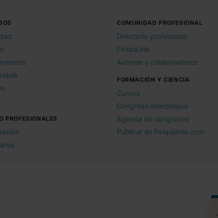
SOS
COMUNIDAD PROFESIONAL
idad
Directorio profesional
io
PsiquiLink
ármacos
Autores y colaboradores
siquis
FORMACIÓN Y CIENCIA
as
Cursos
Congreso Interpsiquis
O PROFESIONALES
Agenda de congresos
 sesión
Publicar en Psiquiatria.com
rarse