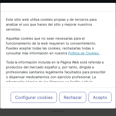
Bienvenid@ a psiquiatria.com
Este sitio web utiliza cookies propias y de terceros para
analizar el uso que haces del sitio y mejorar nuestros
Escribe tu Email
servicios.
Aquellas cookies que no sean necesarias para el
funcionamiento de la web requieren tu consentimiento.
Accede o regístrate con tu email.
Puedes aceptar todas las cookies, rechazarlas todas o
consultar más información en nuestra
Política de Cookies.
Toda la información incluida en la Página Web está referida a
productos del mercado español y, por tanto, dirigida a
Cancelar
profesionales sanitarios legalmente facultados para prescribir
o dispensar medicamentos con ejercicio profesional. La
información técnica de los fármacos se facilita a título
meramente informativo, siendo responsabilidad de los
profesionales facultados prescribir medicamentos y decidir, en
cada caso concreto, el tratamiento más adecuado a las
Configurar cookies
Rechazar
Acepto
necesidades del paciente.
PUBLICIDAD