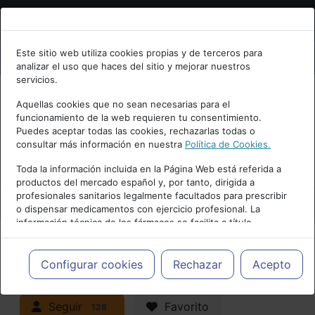
Bienvenid@ a psiquiatria.com
Este sitio web utiliza cookies propias y de terceros para
analizar el uso que haces del sitio y mejorar nuestros
Escribe tu Email
servicios.
Aquellas cookies que no sean necesarias para el
funcionamiento de la web requieren tu consentimiento.
Accede o regístrate con tu email.
Puedes aceptar todas las cookies, rechazarlas todas o
consultar más información en nuestra
Política de Cookies.
PUBLICIDAD
Toda la información incluida en la Página Web está referida a
productos del mercado español y, por tanto, dirigida a
Cancelar
profesionales sanitarios legalmente facultados para prescribir
o dispensar medicamentos con ejercicio profesional. La
información técnica de los fármacos se facilita a título
meramente informativo, siendo responsabilidad de los
profesionales facultados prescribir medicamentos y decidir, en
Actualidad y Artículos
|
Adicciones y
cada caso concreto, el tratamiento más adecuado a las
Configurar cookies
Rechazar
Acepto
necesidades del paciente.
trastornos por consumo
Seguir
Favorito
128