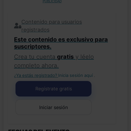
PUBLICIDAD
Contenido para usuarios
registrados
Este contenido es exclusivo para
suscriptores.
Crea tu cuenta
gratis
y léelo
completo ahora.
¿Ya estás registrado?
Inicia sesión aquí
.
Regístrate gratis
Iniciar sesión