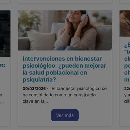
¿E
“
Intervenciones en bienestar
cl
n:
psicológico: ¿pueden mejorar
p
la salud poblacional en
c
psiquiatría?
m
· El bienestar psicológico se
30/03/2026
22
ón
ha consolidado como un constructo
y 
..
clave en la...
di
Ver más