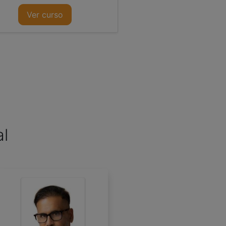
Ver curso
al