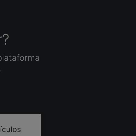
r?
plataforma
.
tículos