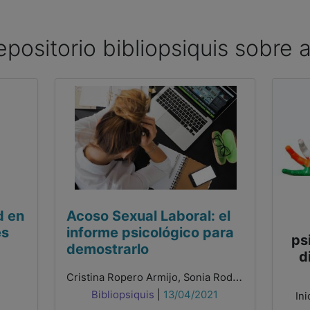
repositorio bibliopsiquis sobre 
d en
Acoso Sexual Laboral: el
es
informe psicológico para
ps
demostrarlo
d
Cristina Ropero Armijo, Sonia Rodríguez Báñez
2
Bibliopsiquis
|
13/04/2021
Ini