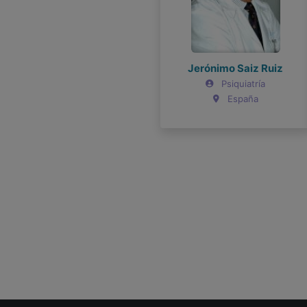
Jerónimo Saiz Ruiz
Joel Bravo
Joel Bravo
Psiquiatría
Psiquiatría
Psiquiatría
España
Argentina
Argentina