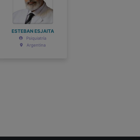
Roser, Maria del Rosal
Pont Plana
Psicólogo
España