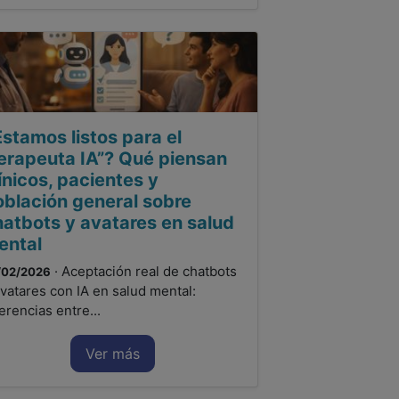
stamos listos para el
terapeuta IA”? Qué piensan
ínicos, pacientes y
oblación general sobre
hatbots y avatares en salud
ental
· Aceptación real de chatbots
/02/2026
avatares con IA en salud mental:
ferencias entre...
Ver más