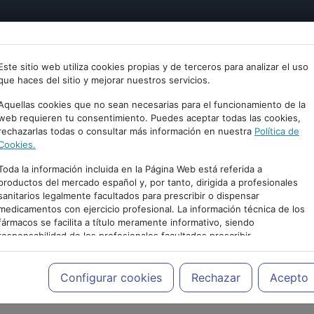
tría
Psicología
Neurociencia
Bienestar
Congreso
Este sitio web utiliza cookies propias y de terceros para analizar el uso
que haces del sitio y mejorar nuestros servicios.
Aquellas cookies que no sean necesarias para el funcionamiento de la
web requieren tu consentimiento. Puedes aceptar todas las cookies,
rechazarlas todas o consultar más información en nuestra
Política de
Cookies.
Toda la información incluida en la Página Web está referida a
productos del mercado español y, por tanto, dirigida a profesionales
sanitarios legalmente facultados para prescribir o dispensar
medicamentos con ejercicio profesional. La información técnica de los
fármacos se facilita a título meramente informativo, siendo
responsabilidad de los profesionales facultados prescribir
PUBLICIDAD
medicamentos y decidir, en cada caso concreto, el tratamiento más
adecuado a las necesidades del paciente.
Configurar cookies
Rechazar
Acepto