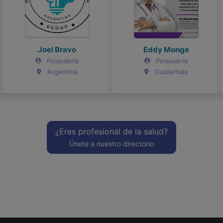
Eddy Monge
Eddy Monge
ESTEBAN ESJAITA
ESTEBAN ESJAITA
Psiquiatría
Psiquiatría
Psiquiatría
Psiquiatría
Guatemala
Guatemala
Argentina
Argentina
¿Eres profesional de la salud?
Únete a nuestro directorio