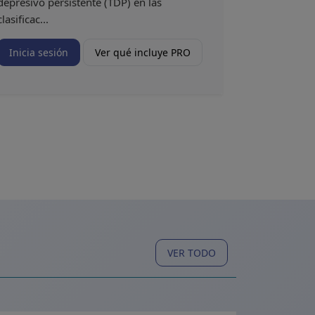
depresivo persistente (TDP) en las
clasificac...
Inicia sesión
Ver qué incluye PRO
VER TODO