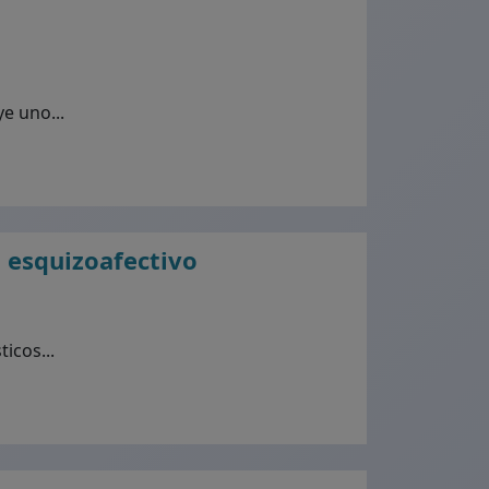
e uno...
o esquizoafectivo
icos...