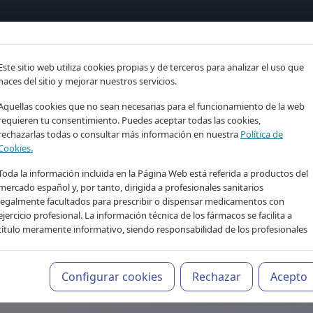
tría
Psicología
Neurociencia
Bienestar
Congreso
Este sitio web utiliza cookies propias y de terceros para analizar el uso que
imiento clínico para p
haces del sitio y mejorar nuestros servicios.
Aquellas cookies que no sean necesarias para el funcionamiento de la web
dor IA de Psiquiatr
requieren tu consentimiento. Puedes aceptar todas las cookies,
rechazarlas todas o consultar más información en nuestra
Política de
Cookies.
Tu asistente de conocimiento profesional, 24/7
Toda la información incluida en la Página Web está referida a productos del
mercado español y, por tanto, dirigida a profesionales sanitarios
legalmente facultados para prescribir o dispensar medicamentos con
ejercicio profesional. La información técnica de los fármacos se facilita a
título meramente informativo, siendo responsabilidad de los profesionales
facultados prescribir medicamentos y decidir, en cada caso concreto, el
tratamiento más adecuado a las necesidades del paciente.
Configurar cookies
Rechazar
Acepto
ienen finalidad informativa y educativa. No sustituyen el juicio clínico profes