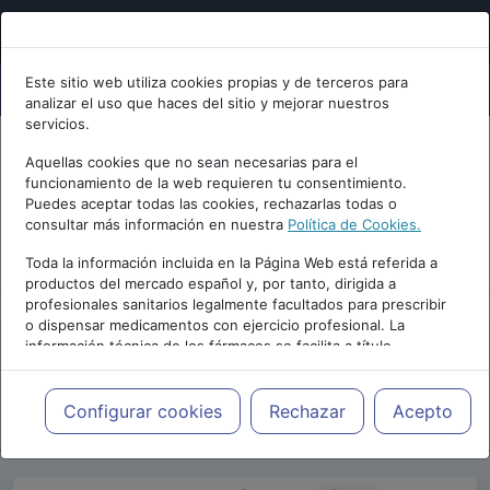
Este sitio web utiliza cookies propias y de terceros para
analizar el uso que haces del sitio y mejorar nuestros
servicios.
Aquellas cookies que no sean necesarias para el
funcionamiento de la web requieren tu consentimiento.
Puedes aceptar todas las cookies, rechazarlas todas o
consultar más información en nuestra
Política de Cookies.
PUBLICIDAD
Toda la información incluida en la Página Web está referida a
productos del mercado español y, por tanto, dirigida a
profesionales sanitarios legalmente facultados para prescribir
o dispensar medicamentos con ejercicio profesional. La
información técnica de los fármacos se facilita a título
meramente informativo, siendo responsabilidad de los
profesionales facultados prescribir medicamentos y decidir, en
Repositorio de Artículos
|
Psiquiatria.com
|
cada caso concreto, el tratamiento más adecuado a las
Configurar cookies
Rechazar
Acepto
21 Edición | 2017
necesidades del paciente.