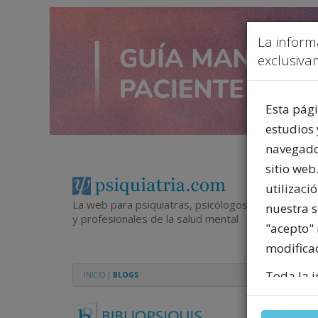
La inform
exclusivam
Esta pági
estudios 
navegador
sitio web
utilizaci
La web para psiquiatras, psicólogos
nuestra 
y profesionales de la salud mental
"acepto" 
modificac
Toda la i
INICIO
|
BLOGS
del merca
legalmen