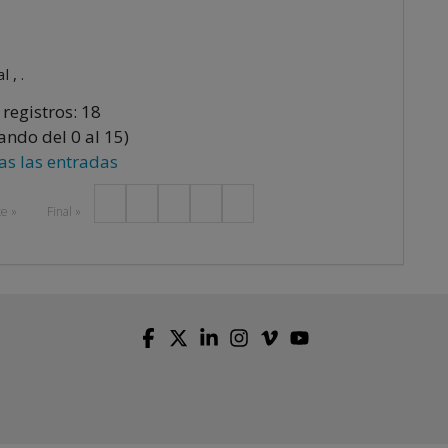
 , .
 registros: 18
ando del 0 al 15)
as las entradas
Next
te »
Final »