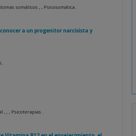
tomas somáticos , , Psicosomática .
conocer a un progenitor narcisista y
 .
 , , , Psicoterapias .
de Vitamina B12 en el envejecimiento, el