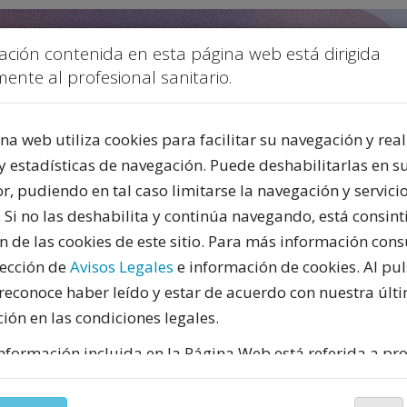
ación contenida en esta página web está dirigida
ente al profesional sanitario.
na web utiliza cookies para facilitar su navegación y real
y estadísticas de navegación. Puede deshabilitarlas en s
, pudiendo en tal caso limitarse la navegación y servicio
PUBLICIDAD
. Si no las deshabilita y continúa navegando, está consint
ón de las cookies de este sitio. Para más información cons
sección de
Avisos Legales
e información de cookies. Al pul
reconoce haber leído y estar de acuerdo con nuestra últ
ión en las condiciones legales.
nformación incluida en la Página Web está referida a pr
do español y, por tanto, dirigida a profesionales sanitar
te facultados para prescribir o dispensar medicamentos