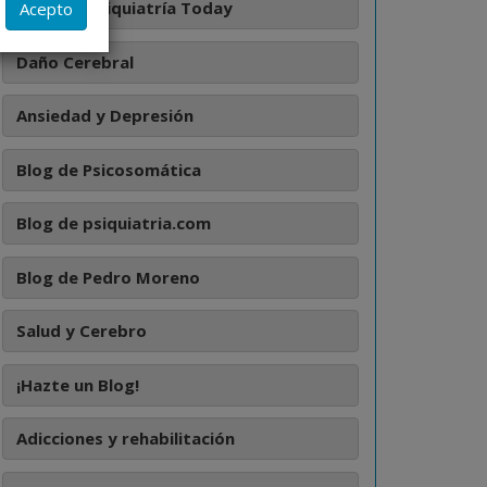
Podcast Psiquiatría Today
Acepto
ilita a
Daño Cerebral
ada caso
Ansiedad y Depresión
ente.
Blog de Psicosomática
Blog de psiquiatria.com
Blog de Pedro Moreno
Salud y Cerebro
¡Hazte un Blog!
Adicciones y rehabilitación