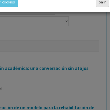
r cookies
Salir
 profesional. La información técnica de los fármacos se fac
ramente informativo, siendo responsabilidad de los
ales facultados prescribir medicamentos y decidir, en c
 el tratamiento más adecuado a las necesidades del paci
ión académica: una conversación sin atajos.
l .
reación de un modelo para la rehabilitación de