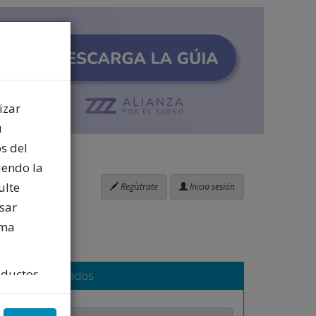
izar
u
s del
iendo la
ulte
Regístrate
Inicia sesión
sar
ima
oductos
Blogs destacados
ios
 con