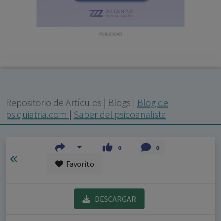
con ejercicio profesional. La información técnica de los
fármacos se facilita a título meramente informativo,
siendo responsabilidad de los profesionales
PUBLICIDAD
facultados prescribir medicamentos y decidir, en cada
caso concreto, el tratamiento más adecuado a las
necesidades del paciente.
Repositorio de Artículos
|
Blogs
|
Blog de
psiquiatria.com
|
Saber del psicoanalista
0
0
Favorito
DESCARGAR