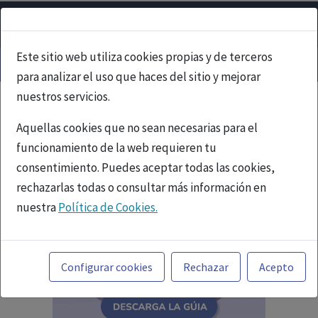
Este sitio web utiliza cookies propias y de terceros
para analizar el uso que haces del sitio y mejorar
nuestros servicios.
Aquellas cookies que no sean necesarias para el
funcionamiento de la web requieren tu
consentimiento. Puedes aceptar todas las cookies,
rechazarlas todas o consultar más información en
nuestra
Política de Cookies.
Toda la información incluida en la Página Web está
referida a productos del mercado español y, por
Configurar cookies
Rechazar
Acepto
tanto, dirigida a profesionales sanitarios legalmente
facultados para prescribir o dispensar medicamentos