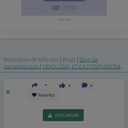
con ejercicio profesional. La información técnica de los
fármacos se facilita a título meramente informativo,
siendo responsabilidad de los profesionales
PUBLICIDAD
facultados prescribir medicamentos y decidir, en cada
caso concreto, el tratamiento más adecuado a las
necesidades del paciente.
Repositorio de Artículos
|
Blogs
|
Blog de
psiquiatria.com
|
SEXOLOGÍA, ÉTICA Y PSIQUIATRÍA
0
0
Favorito
DESCARGAR