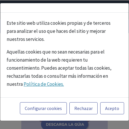
Este sitio web utiliza cookies propias y de terceros
para analizar el uso que haces del sitio y mejorar
nuestros servicios.
Aquellas cookies que no sean necesarias para el
funcionamiento de la web requieren tu
consentimiento. Puedes aceptar todas las cookies,
rechazarlas todas o consultar más información en
nuestra
Política de Cookies.
Toda la información incluida en la Página Web está
referida a productos del mercado español y, por
Configurar cookies
Rechazar
Acepto
tanto, dirigida a profesionales sanitarios legalmente
facultados para prescribir o dispensar medicamentos