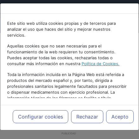
Este sitio web utiliza cookies propias y de terceros para
analizar el uso que haces del sitio y mejorar nuestros
servicios.
Aquellas cookies que no sean necesarias para el
funcionamiento de la web requieren tu consentimiento.
Puedes aceptar todas las cookies, rechazarlas todas o
consultar más información en nuestra
Política de Cookies.
Toda la información incluida en la Página Web está referida a
productos del mercado español y, por tanto, dirigida a
profesionales sanitarios legalmente facultados para prescribir
o dispensar medicamentos con ejercicio profesional. La
información técnica de los fármacos se facilita a título
meramente informativo, siendo responsabilidad de los
profesionales facultados prescribir medicamentos y decidir, en
cada caso concreto, el tratamiento más adecuado a las
Configurar cookies
Rechazar
Acepto
necesidades del paciente.
PUBLICIDAD