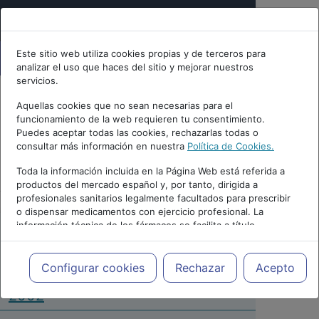
Este sitio web utiliza cookies propias y de terceros para
analizar el uso que haces del sitio y mejorar nuestros
servicios.
Aquellas cookies que no sean necesarias para el
funcionamiento de la web requieren tu consentimiento.
Puedes aceptar todas las cookies, rechazarlas todas o
consultar más información en nuestra
Política de Cookies.
PUBLICIDAD
Toda la información incluida en la Página Web está referida a
productos del mercado español y, por tanto, dirigida a
profesionales sanitarios legalmente facultados para prescribir
o dispensar medicamentos con ejercicio profesional. La
información técnica de los fármacos se facilita a título
meramente informativo, siendo responsabilidad de los
profesionales facultados prescribir medicamentos y decidir, en
Repositorio de Artículos
|
cada caso concreto, el tratamiento más adecuado a las
Configurar cookies
Rechazar
Acepto
Psicologia.com
|
6 (2) Edición |
necesidades del paciente.
2002