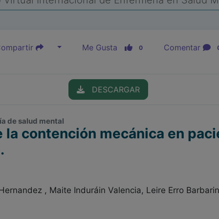
Virtual Internacional de Enfermería en Salud 
ompartir
Me Gusta
Comentar
0
DESCARGAR
ía de salud mental
 la contención mecánica en paci
.
ernandez , Maite Induráin Valencia, Leire Erro Barbarin,