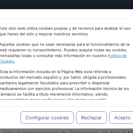
tría
Psicología
Neurociencia
Bienestar
Congreso
Este sitio web utiliza cookies propias y de terceros para analizar el uso
que haces del sitio y mejorar nuestros servicios.
Aquellas cookies que no sean necesarias para el funcionamiento de la
web requieren tu consentimiento. Puedes aceptar todas las cookies,
rechazarlas todas o consultar más información en nuestra
Política de
Cookies.
Toda la información incluida en la Página Web está referida a
productos del mercado español y, por tanto, dirigida a profesionales
sanitarios legalmente facultados para prescribir o dispensar
medicamentos con ejercicio profesional. La información técnica de los
PUBLICIDAD
fármacos se facilita a título meramente informativo, siendo
responsabilidad de los profesionales facultados prescribir
medicamentos y decidir, en cada caso concreto, el tratamiento más
adecuado a las necesidades del paciente.
Configurar cookies
Rechazar
Acepto