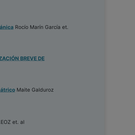
cánica
Rocío Marín García
et.
ZACIÓN BREVE DE
l
átrico
Maite Galduroz
LEOZ
et. al