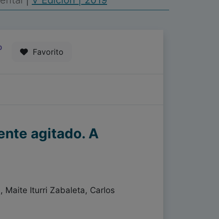
Mental
|
V Edición | 2019
0
Favorito
ente agitado. A
 Maite Iturri Zabaleta, Carlos