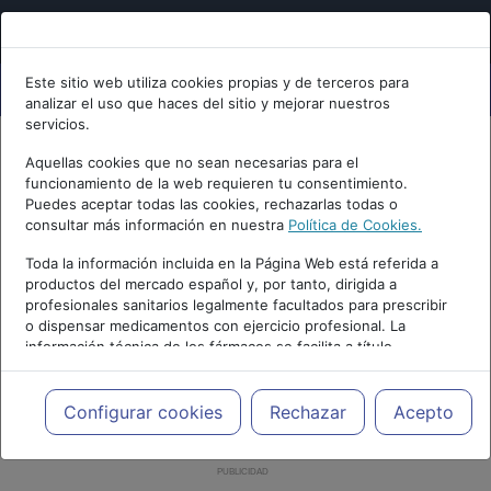
Este sitio web utiliza cookies propias y de terceros para
analizar el uso que haces del sitio y mejorar nuestros
servicios.
Aquellas cookies que no sean necesarias para el
funcionamiento de la web requieren tu consentimiento.
Puedes aceptar todas las cookies, rechazarlas todas o
consultar más información en nuestra
Política de Cookies.
Toda la información incluida en la Página Web está referida a
productos del mercado español y, por tanto, dirigida a
profesionales sanitarios legalmente facultados para prescribir
o dispensar medicamentos con ejercicio profesional. La
información técnica de los fármacos se facilita a título
meramente informativo, siendo responsabilidad de los
profesionales facultados prescribir medicamentos y decidir, en
cada caso concreto, el tratamiento más adecuado a las
Configurar cookies
Rechazar
Acepto
necesidades del paciente.
PUBLICIDAD