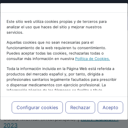
Este sitio web utiliza cookies propias y de terceros para
analizar el uso que haces del sitio y mejorar nuestros
servicios.
Aquellas cookies que no sean necesarias para el
funcionamiento de la web requieren tu consentimiento.
Puedes aceptar todas las cookies, rechazarlas todas o
consultar más información en nuestra
Política de Cookies.
PUBLICIDAD
Toda la información incluida en la Página Web está referida a
productos del mercado español y, por tanto, dirigida a
profesionales sanitarios legalmente facultados para prescribir
o dispensar medicamentos con ejercicio profesional. La
información técnica de los fármacos se facilita a título
meramente informativo, siendo responsabilidad de los
profesionales facultados prescribir medicamentos y decidir, en
Repositorio de Artículos
|
Congreso Virtual
cada caso concreto, el tratamiento más adecuado a las
Configurar cookies
Rechazar
Acepto
Internacional de Psiquiatría, Psicología y
necesidades del paciente.
Salud Mental (Interpsiquis)
|
XXIV Edición |
2023