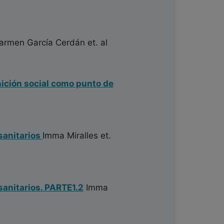
rmen García Cerdán
et. al
gnición social como punto de
 sanitarios
Imma Miralles
et.
 sanitarios. PARTE1.2
Imma