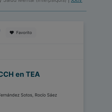
 y Salud Mental (Interpsiquis)
|
XXIV
1
Favorito
EACCH en TEA
ernández Sotos, Rocío Sáez