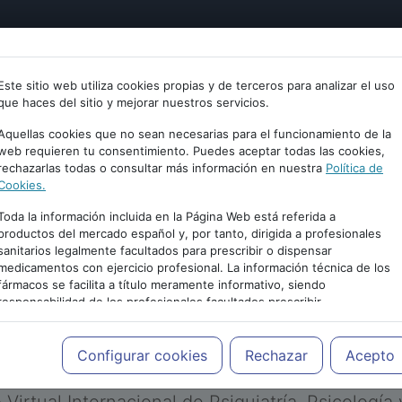
tría
Psicología
Neurociencia
Bienestar
Congreso
Este sitio web utiliza cookies propias y de terceros para analizar el uso
que haces del sitio y mejorar nuestros servicios.
Aquellas cookies que no sean necesarias para el funcionamiento de la
web requieren tu consentimiento. Puedes aceptar todas las cookies,
rechazarlas todas o consultar más información en nuestra
Política de
Cookies.
Toda la información incluida en la Página Web está referida a
productos del mercado español y, por tanto, dirigida a profesionales
sanitarios legalmente facultados para prescribir o dispensar
medicamentos con ejercicio profesional. La información técnica de los
PUBLICIDAD
fármacos se facilita a título meramente informativo, siendo
responsabilidad de los profesionales facultados prescribir
medicamentos y decidir, en cada caso concreto, el tratamiento más
adecuado a las necesidades del paciente.
Configurar cookies
Rechazar
Acepto