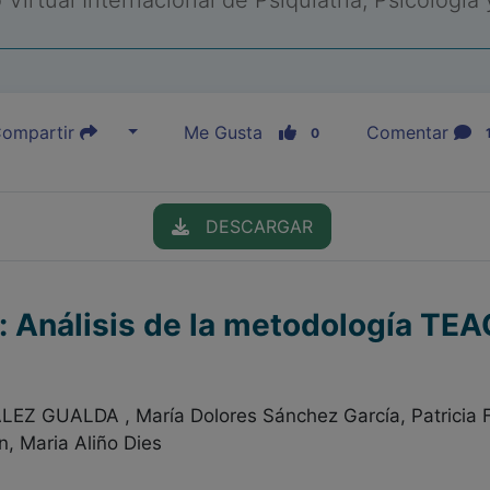
Virtual Internacional de Psiquiatría, Psicología
ompartir
Me Gusta
Comentar
0
DESCARGAR
a: Análisis de la metodología T
Z GUALDA , María Dolores Sánchez García, Patricia F
, Maria Aliño Dies