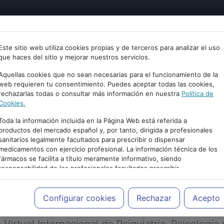
tría
Psicología
Neurociencia
Bienestar
Congreso
Este sitio web utiliza cookies propias y de terceros para analizar el uso
que haces del sitio y mejorar nuestros servicios.
Aquellas cookies que no sean necesarias para el funcionamiento de la
web requieren tu consentimiento. Puedes aceptar todas las cookies,
rechazarlas todas o consultar más información en nuestra
Política de
Cookies.
Toda la información incluida en la Página Web está referida a
productos del mercado español y, por tanto, dirigida a profesionales
sanitarios legalmente facultados para prescribir o dispensar
medicamentos con ejercicio profesional. La información técnica de los
PUBLICIDAD
fármacos se facilita a título meramente informativo, siendo
responsabilidad de los profesionales facultados prescribir
medicamentos y decidir, en cada caso concreto, el tratamiento más
adecuado a las necesidades del paciente.
Configurar cookies
Rechazar
Acepto