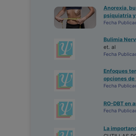
Anorexia, bu
psiquiatría y
Fecha Publica
Bulimia Nerv
et. al
Fecha Publica
Enfoques ter
opciones de
Fecha Publica
RO-DBT en an
Fecha Publica
La importanc