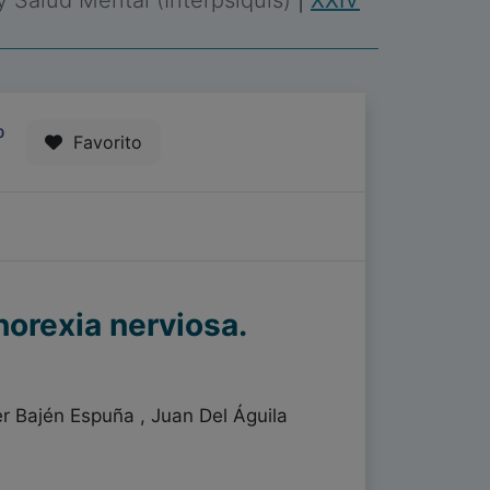
 y Salud Mental (Interpsiquis)
|
XXIV
0
Favorito
norexia nerviosa.
r Bajén Espuña , Juan Del Águila