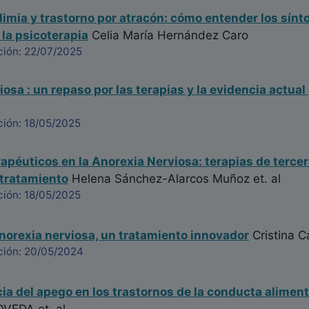
limia y trastorno por atracón: cómo entender los sín
 la psicoterapia
Celia María Hernández Caro
ción: 22/07/2025
iosa : un repaso por las terapias y la evidencia actual
ción: 18/05/2025
apéuticos en la Anorexia Nerviosa: terapias de tercer
 tratamiento
Helena Sánchez-Alarcos Muñoz
et. al
ción: 18/05/2025
orexia nerviosa, un tratamiento innovador
Cristina C
ción: 20/05/2024
ia del apego en los trastornos de la conducta aliment