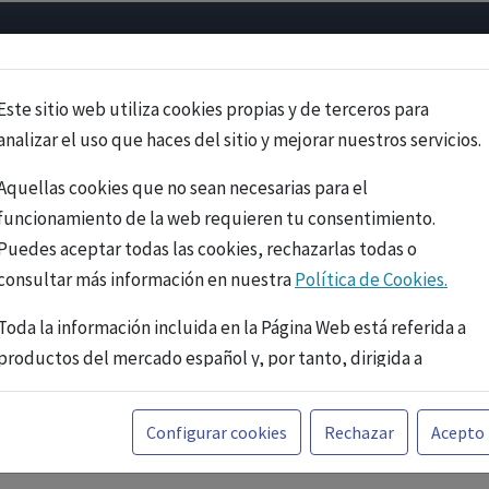
Psicología
Neurociencia
Bienestar
Congreso
Cursos
Este sitio web utiliza cookies propias y de terceros para
analizar el uso que haces del sitio y mejorar nuestros servicios.
Aquellas cookies que no sean necesarias para el
funcionamiento de la web requieren tu consentimiento.
Puedes aceptar todas las cookies, rechazarlas todas o
consultar más información en nuestra
Política de Cookies.
Toda la información incluida en la Página Web está referida a
productos del mercado español y, por tanto, dirigida a
profesionales sanitarios legalmente facultados para
prescribir o dispensar medicamentos con ejercicio
PUBLICIDAD
Configurar cookies
Rechazar
Acepto
profesional. La información técnica de los fármacos se facilita
a título meramente informativo, siendo responsabilidad de