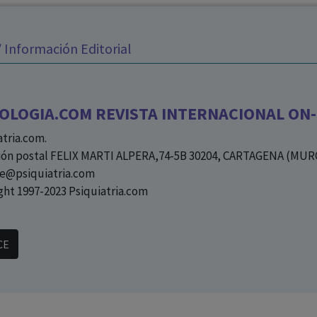
los profesionales facultados prescribir medicamentos y
decidir, en cada caso concreto, el tratamiento más adecuado
 Información Editorial
a las necesidades del paciente.
OLOGIA.COM REVISTA INTERNACIONAL ON-L
atria.com.
ión postal FELIX MARTI ALPERA,74-5B 30204, CARTAGENA (MUR
e@psiquiatria.com
ght 1997-2023 Psiquiatria.com
CE