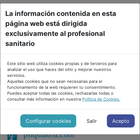
La información contenida en esta
página web está dirigida
exclusivamente al profesional
sanitario
PUBLICIDAD
Este sitio web utiliza cookies propias y de terceros para
analizar el uso que haces del sitio y mejorar nuestros
servicios.
Aquellas cookies que no sean necesarias para el
funcionamiento de la web requieren tu consentimiento.
Puedes aceptar todas las cookies, rechazarlas todas o
consultar más información en nuestra
Política de Cookies.
Glosario
Directorio
IA
Cursos
Psicofármacos
Trastornos
C
Configurar cookies
Salir
Acepto
psiquiatria.com