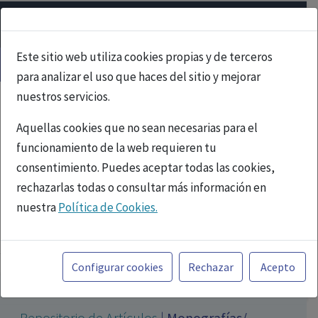
Este sitio web utiliza cookies propias y de terceros
para analizar el uso que haces del sitio y mejorar
nuestros servicios.
Aquellas cookies que no sean necesarias para el
funcionamiento de la web requieren tu
consentimiento. Puedes aceptar todas las cookies,
rechazarlas todas o consultar más información en
nuestra
Política de Cookies.
PUBLICIDAD
Toda la información incluida en la Página Web está
referida a productos del mercado español y, por
Configurar cookies
Rechazar
Acepto
tanto, dirigida a profesionales sanitarios legalmente
facultados para prescribir o dispensar medicamentos
Repositorio de Artículos
|
Monografías/