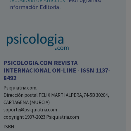
con ejercicio profesional. La información técnica de los
Información Editorial
fármacos se facilita a título meramente informativo,
siendo responsabilidad de los profesionales
facultados prescribir medicamentos y decidir, en cada
caso concreto, el tratamiento más adecuado a las
necesidades del paciente.
PSICOLOGIA.COM REVISTA
INTERNACIONAL ON-LINE - ISSN 1137-
8492
Psiquiatria.com.
Dirección postal FELIX MARTI ALPERA,74-5B 30204,
CARTAGENA (MURCIA)
soporte@psiquiatria.com
copyright 1997-2023 Psiquiatria.com
ISBN: