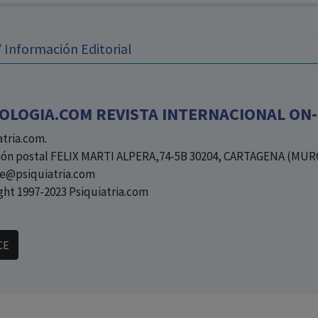
los profesionales facultados prescribir medicamentos y
decidir, en cada caso concreto, el tratamiento más adecuado
 Información Editorial
a las necesidades del paciente.
OLOGIA.COM REVISTA INTERNACIONAL ON-L
atria.com.
ión postal FELIX MARTI ALPERA,74-5B 30204, CARTAGENA (MUR
e@psiquiatria.com
ght 1997-2023 Psiquiatria.com
CE