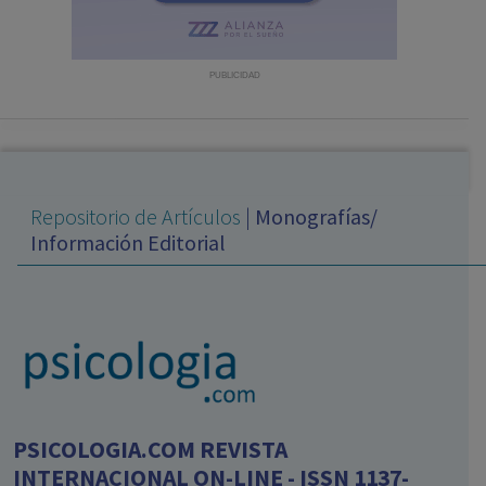
con ejercicio profesional. La información técnica de los
fármacos se facilita a título meramente informativo,
siendo responsabilidad de los profesionales
PUBLICIDAD
facultados prescribir medicamentos y decidir, en cada
caso concreto, el tratamiento más adecuado a las
necesidades del paciente.
Repositorio de Artículos
|
Monografías/
Información Editorial
PSICOLOGIA.COM REVISTA
INTERNACIONAL ON-LINE - ISSN 1137-