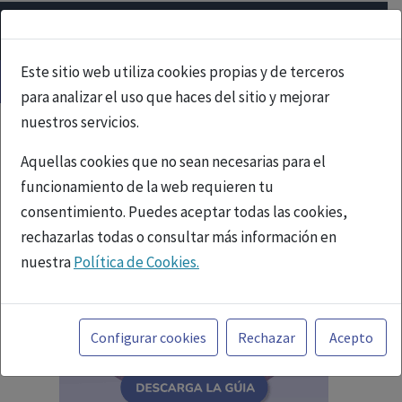
Este sitio web utiliza cookies propias y de terceros
para analizar el uso que haces del sitio y mejorar
nuestros servicios.
Aquellas cookies que no sean necesarias para el
funcionamiento de la web requieren tu
consentimiento. Puedes aceptar todas las cookies,
rechazarlas todas o consultar más información en
nuestra
Política de Cookies.
Toda la información incluida en la Página Web está
referida a productos del mercado español y, por
Configurar cookies
Rechazar
Acepto
tanto, dirigida a profesionales sanitarios legalmente
facultados para prescribir o dispensar medicamentos