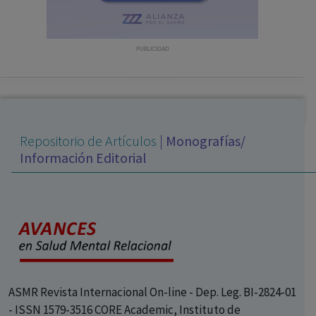
con ejercicio profesional. La información técnica de los
fármacos se facilita a título meramente informativo,
siendo responsabilidad de los profesionales
PUBLICIDAD
facultados prescribir medicamentos y decidir, en cada
caso concreto, el tratamiento más adecuado a las
necesidades del paciente.
Repositorio de Artículos
|
Monografías/
Información Editorial
ASMR Revista Internacional On-line - Dep. Leg. BI-2824-01
- ISSN 1579-3516 CORE Academic, Instituto de