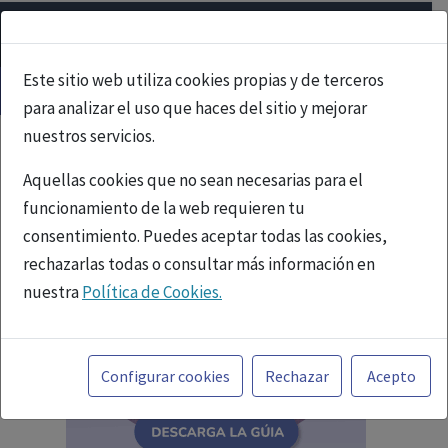
Este sitio web utiliza cookies propias y de terceros
para analizar el uso que haces del sitio y mejorar
nuestros servicios.
Aquellas cookies que no sean necesarias para el
funcionamiento de la web requieren tu
consentimiento. Puedes aceptar todas las cookies,
rechazarlas todas o consultar más información en
nuestra
Política de Cookies.
Toda la información incluida en la Página Web está
referida a productos del mercado español y, por
Configurar cookies
Rechazar
Acepto
tanto, dirigida a profesionales sanitarios legalmente
facultados para prescribir o dispensar medicamentos