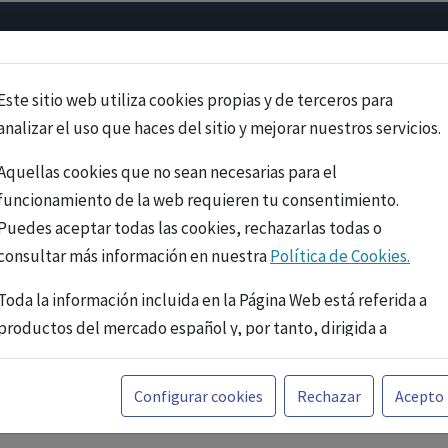
Psicología
Neurociencia
Bienestar
Congreso
Cursos
Este sitio web utiliza cookies propias y de terceros para
analizar el uso que haces del sitio y mejorar nuestros servicios.
Aquellas cookies que no sean necesarias para el
funcionamiento de la web requieren tu consentimiento.
Puedes aceptar todas las cookies, rechazarlas todas o
consultar más información en nuestra
Política de Cookies.
Toda la información incluida en la Página Web está referida a
productos del mercado español y, por tanto, dirigida a
profesionales sanitarios legalmente facultados para
prescribir o dispensar medicamentos con ejercicio
PUBLICIDAD
Configurar cookies
Rechazar
Acepto
profesional. La información técnica de los fármacos se facilita
a título meramente informativo, siendo responsabilidad de