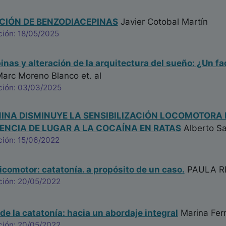
CIÓN DE BENZODIACEPINAS
Javier Cotobal Martín
ción: 18/05/2025
nas y alteración de la arquitectura del sueño: ¿Un fac
arc Moreno Blanco
et. al
ción: 03/03/2025
INA DISMINUYE LA SENSIBILIZACIÓN LOCOMOTORA 
RENCIA DE LUGAR A LA COCAÍNA EN RATAS
Alberto Sa
ción: 15/06/2022
comotor: catatonía. a propósito de un caso.
PAULA R
ción: 20/05/2022
de la catatonía: hacia un abordaje integral
Marina Fer
ción: 20/05/2022