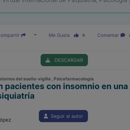
Virtual Internacional de Psiquiatría, Psicología
ompartir
Me Gusta
Comentar
0
DESCARGAR
stornos del sueño-vigilia , Psicofarmacología
n pacientes con insomnio en una
iquiatría
Seguir al autor
López