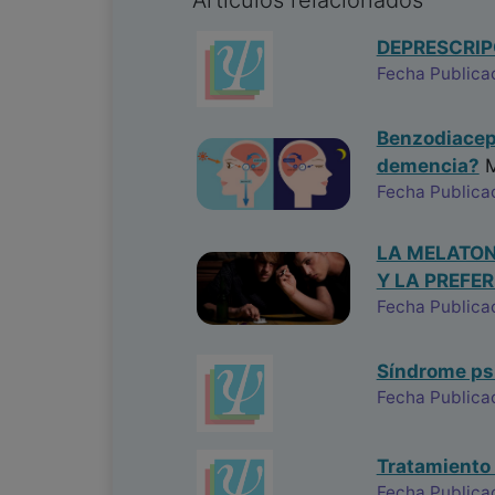
Articulos relacionados
DEPRESCRIP
Fecha Publica
Benzodiacepi
demencia?
M
Fecha Publica
LA MELATON
Y LA PREFE
Fecha Publica
Síndrome psi
Fecha Publica
Tratamiento 
Fecha Publica