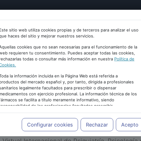
tría
Psicología
Neurociencia
Bienestar
Congreso
Este sitio web utiliza cookies propias y de terceros para analizar el uso
que haces del sitio y mejorar nuestros servicios.
Aquellas cookies que no sean necesarias para el funcionamiento de la
web requieren tu consentimiento. Puedes aceptar todas las cookies,
rechazarlas todas o consultar más información en nuestra
Política de
Cookies.
Toda la información incluida en la Página Web está referida a
productos del mercado español y, por tanto, dirigida a profesionales
sanitarios legalmente facultados para prescribir o dispensar
medicamentos con ejercicio profesional. La información técnica de los
PUBLICIDAD
fármacos se facilita a título meramente informativo, siendo
responsabilidad de los profesionales facultados prescribir
medicamentos y decidir, en cada caso concreto, el tratamiento más
adecuado a las necesidades del paciente.
Configurar cookies
Rechazar
Acepto