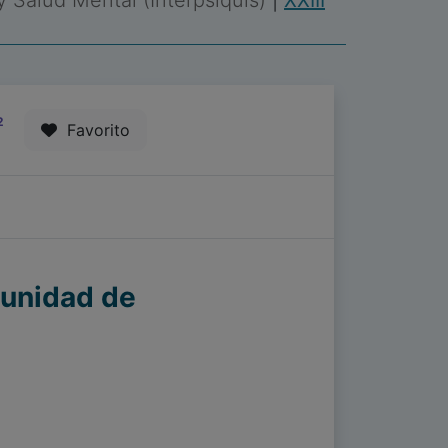
 y Salud Mental (Interpsiquis)
|
XXIII
2
Favorito
 unidad de