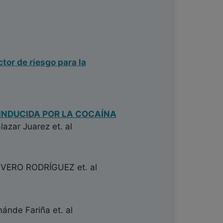
tor de riesgo para la
INDUCIDA POR LA COCAÍNA
lazar Juarez
et. al
IVERO RODRÍGUEZ
et. al
nánde Fariña
et. al