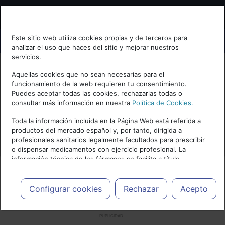
Bienvenid@ a psiquiatria.com
Este sitio web utiliza cookies propias y de terceros para
analizar el uso que haces del sitio y mejorar nuestros
Escribe tu Email
servicios.
Aquellas cookies que no sean necesarias para el
funcionamiento de la web requieren tu consentimiento.
Accede o regístrate con tu email.
Puedes aceptar todas las cookies, rechazarlas todas o
consultar más información en nuestra
Política de Cookies.
Toda la información incluida en la Página Web está referida a
productos del mercado español y, por tanto, dirigida a
Cancelar
profesionales sanitarios legalmente facultados para prescribir
o dispensar medicamentos con ejercicio profesional. La
información técnica de los fármacos se facilita a título
meramente informativo, siendo responsabilidad de los
profesionales facultados prescribir medicamentos y decidir, en
cada caso concreto, el tratamiento más adecuado a las
Configurar cookies
Rechazar
Acepto
necesidades del paciente.
PUBLICIDAD