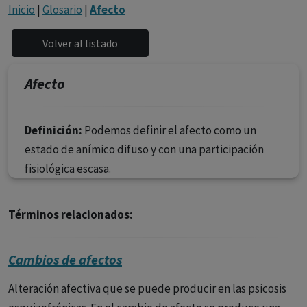
con ejercicio profesional. La información técnica de los
Inicio
|
Glosario
|
Afecto
fármacos se facilita a título meramente informativo,
siendo responsabilidad de los profesionales
facultados prescribir medicamentos y decidir, en cada
caso concreto, el tratamiento más adecuado a las
Afecto
necesidades del paciente.
Definición:
Podemos definir el afecto como un
estado de anímico difuso y con una participación
fisiológica escasa.
Términos relacionados:
Cambios de afectos
Alteración afectiva que se puede producir en las psicosis