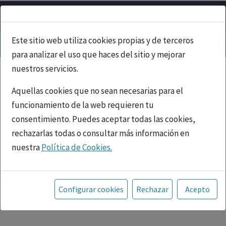
Este sitio web utiliza cookies propias y de terceros
para analizar el uso que haces del sitio y mejorar
nuestros servicios.
Aquellas cookies que no sean necesarias para el
funcionamiento de la web requieren tu
consentimiento. Puedes aceptar todas las cookies,
rechazarlas todas o consultar más información en
nuestra
Política de Cookies.
PUBLICIDAD
Toda la información incluida en la Página Web está
referida a productos del mercado español y, por
Configurar cookies
Rechazar
Acepto
tanto, dirigida a profesionales sanitarios legalmente
facultados para prescribir o dispensar medicamentos