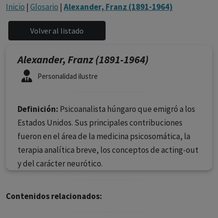
con ejercicio profesional. La información técnica de los
Inicio
|
Glosario
|
Alexander, Franz (1891-1964)
fármacos se facilita a título meramente informativo,
siendo responsabilidad de los profesionales
facultados prescribir medicamentos y decidir, en cada
caso concreto, el tratamiento más adecuado a las
Alexander, Franz (1891-1964)
necesidades del paciente.
Personalidad ilustre
Definición:
Psicoanalista húngaro que emigró a los
Estados Unidos. Sus principales contribuciones
fueron en el área de la medicina psicosomática, la
terapia analítica breve, los conceptos de acting-out
y del carácter neurótico.
Contenidos relacionados: