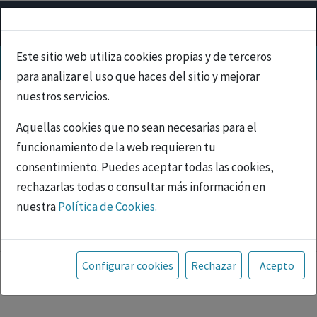
Este sitio web utiliza cookies propias y de terceros
para analizar el uso que haces del sitio y mejorar
nuestros servicios.
Aquellas cookies que no sean necesarias para el
funcionamiento de la web requieren tu
consentimiento. Puedes aceptar todas las cookies,
rechazarlas todas o consultar más información en
nuestra
Política de Cookies.
PUBLICIDAD
Toda la información incluida en la Página Web está
referida a productos del mercado español y, por
Configurar cookies
Rechazar
Acepto
tanto, dirigida a profesionales sanitarios legalmente
facultados para prescribir o dispensar medicamentos