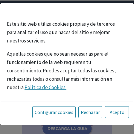
Este sitio web utiliza cookies propias y de terceros
para analizar el uso que haces del sitio y mejorar
nuestros servicios.
Aquellas cookies que no sean necesarias para el
funcionamiento de la web requieren tu
consentimiento. Puedes aceptar todas las cookies,
rechazarlas todas o consultar más información en
nuestra
Política de Cookies.
Toda la información incluida en la Página Web está
referida a productos del mercado español y, por
Configurar cookies
Rechazar
Acepto
tanto, dirigida a profesionales sanitarios legalmente
facultados para prescribir o dispensar medicamentos