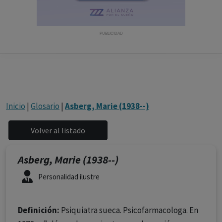
con ejercicio profesional. La información técnica de los
fármacos se facilita a título meramente informativo,
siendo responsabilidad de los profesionales
PUBLICIDAD
facultados prescribir medicamentos y decidir, en cada
caso concreto, el tratamiento más adecuado a las
necesidades del paciente.
Inicio
|
Glosario
|
Asberg, Marie (1938--)
Asberg, Marie (1938--)
Personalidad ilustre
Definición:
Psiquiatra sueca. Psicofarmacologa. En