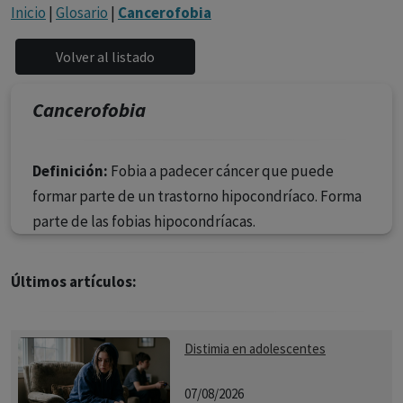
con ejercicio profesional. La información técnica de los
Inicio
|
Glosario
|
Cancerofobia
fármacos se facilita a título meramente informativo,
siendo responsabilidad de los profesionales
facultados prescribir medicamentos y decidir, en cada
caso concreto, el tratamiento más adecuado a las
Cancerofobia
necesidades del paciente.
Definición:
Fobia a padecer cáncer que puede
formar parte de un trastorno hipocondríaco. Forma
parte de las fobias hipocondríacas.
Últimos artículos:
Distimia en adolescentes
07/08/2026