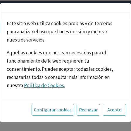
Este sitio web utiliza cookies propias y de terceros
para analizar el uso que haces del sitio y mejorar
nuestros servicios.
Aquellas cookies que no sean necesarias para el
funcionamiento de la web requieren tu
consentimiento. Puedes aceptar todas las cookies,
rechazarlas todas o consultar más información en
nuestra
Política de Cookies.
PUBLICIDAD
Toda la información incluida en la Página Web está
referida a productos del mercado español y, por
Configurar cookies
Rechazar
Acepto
tanto, dirigida a profesionales sanitarios legalmente
facultados para prescribir o dispensar medicamentos