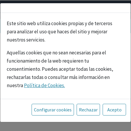
Este sitio web utiliza cookies propias y de terceros
para analizar el uso que haces del sitio y mejorar
nuestros servicios.
Aquellas cookies que no sean necesarias para el
funcionamiento de la web requieren tu
consentimiento. Puedes aceptar todas las cookies,
rechazarlas todas o consultar más información en
nuestra
Política de Cookies.
PUBLICIDAD
Toda la información incluida en la Página Web está
referida a productos del mercado español y, por
Configurar cookies
Rechazar
Acepto
tanto, dirigida a profesionales sanitarios legalmente
facultados para prescribir o dispensar medicamentos