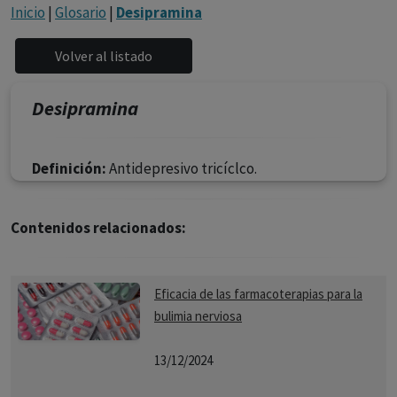
con ejercicio profesional. La información técnica de los
Inicio
|
Glosario
|
Desipramina
fármacos se facilita a título meramente informativo,
siendo responsabilidad de los profesionales
facultados prescribir medicamentos y decidir, en cada
caso concreto, el tratamiento más adecuado a las
Desipramina
necesidades del paciente.
Definición:
Antidepresivo tricíclco.
Contenidos relacionados:
Eficacia de las farmacoterapias para la
bulimia nerviosa
13/12/2024