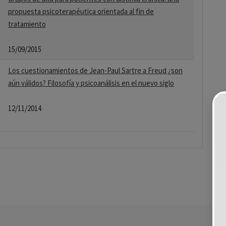
propuesta psicoterapéutica orientada al fin de
tratamiento
15/09/2015
Los cuestionamientos de Jean-Paul Sartre a Freud ¿son
aún válidos? Filosofía y psicoanálisis en el nuevo siglo
12/11/2014