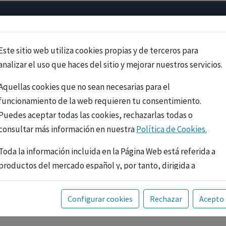
Psicología
Neurociencia
Bienestar
Congreso
Cursos
Este sitio web utiliza cookies propias y de terceros para
analizar el uso que haces del sitio y mejorar nuestros servicios.
Aquellas cookies que no sean necesarias para el
funcionamiento de la web requieren tu consentimiento.
Puedes aceptar todas las cookies, rechazarlas todas o
consultar más información en nuestra
Política de Cookies.
Toda la información incluida en la Página Web está referida a
productos del mercado español y, por tanto, dirigida a
profesionales sanitarios legalmente facultados para
prescribir o dispensar medicamentos con ejercicio
PUBLICIDAD
Configurar cookies
Rechazar
Acepto
profesional. La información técnica de los fármacos se facilita
a título meramente informativo, siendo responsabilidad de