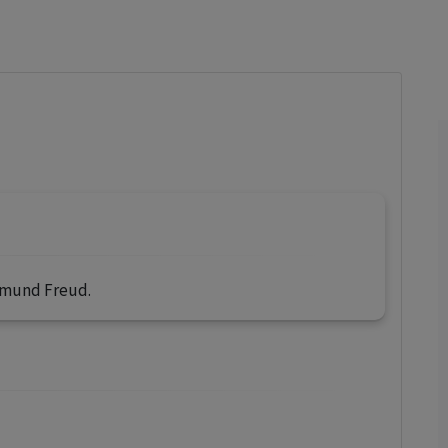
los profesionales facultados prescribir medicamentos y
decidir, en cada caso concreto, el tratamiento más adecuado
a las necesidades del paciente.
igmund Freud.