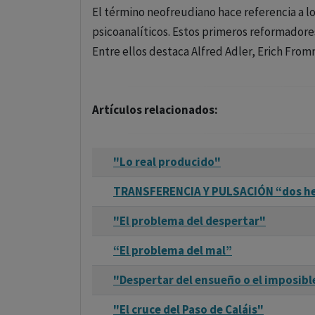
El término neofreudiano hace referencia a l
psicoanalíticos. Estos primeros reformadores
Entre ellos destaca Alfred Adler, Erich From
Artículos relacionados:
"Lo real producido"
TRANSFERENCIA Y PULSACIÓN “dos h
"El problema del despertar"
“El problema del mal”
"Despertar del ensueño o el imposibl
"El cruce del Paso de Caláis"