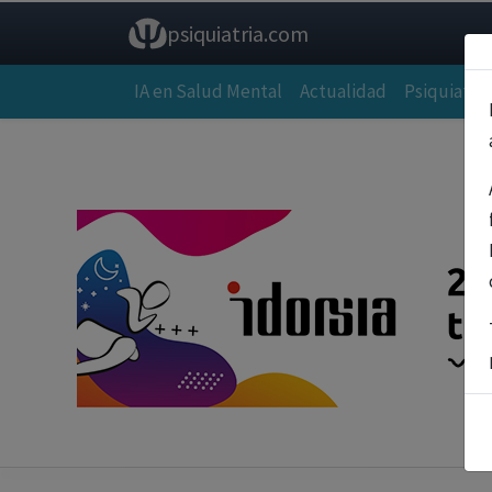
psiquiatria.com
IA en Salud Mental
Actualidad
Psiquiatría