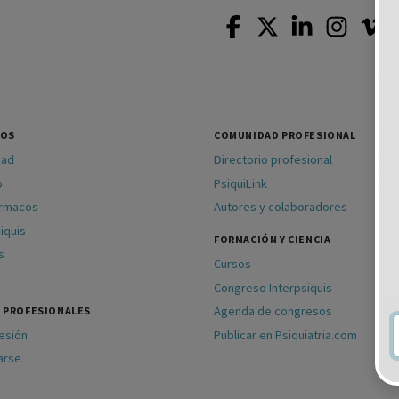
SOS
COMUNIDAD PROFESIONAL
dad
Directorio profesional
o
PsiquiLink
ármacos
Autores y colaboradores
iquis
FORMACIÓN Y CIENCIA
s
Cursos
Congreso Interpsiquis
Agenda de congresos
 PROFESIONALES
sesión
Publicar en Psiquiatria.com
arse