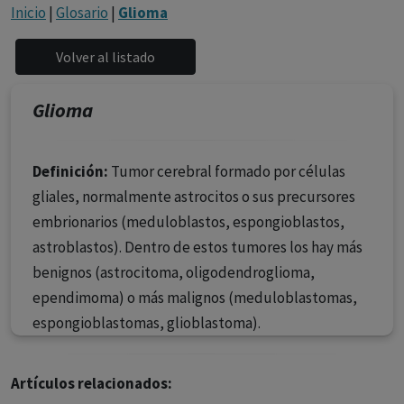
con ejercicio profesional. La información técnica de los
Inicio
|
Glosario
|
Glioma
fármacos se facilita a título meramente informativo,
siendo responsabilidad de los profesionales
facultados prescribir medicamentos y decidir, en cada
caso concreto, el tratamiento más adecuado a las
Glioma
necesidades del paciente.
Definición:
Tumor cerebral formado por células
gliales, normalmente astrocitos o sus precursores
embrionarios (meduloblastos, espongioblastos,
astroblastos). Dentro de estos tumores los hay más
benignos (astrocitoma, oligodendroglioma,
ependimoma) o más malignos (meduloblastomas,
espongioblastomas, glioblastoma).
Artículos relacionados: