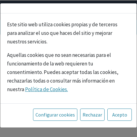
Este sitio web utiliza cookies propias y de terceros
para analizar el uso que haces del sitio y mejorar
nuestros servicios.
Aquellas cookies que no sean necesarias para el
funcionamiento de la web requieren tu
consentimiento. Puedes aceptar todas las cookies,
rechazarlas todas o consultar más información en
nuestra
Política de Cookies.
PUBLICIDAD
Toda la información incluida en la Página Web está
referida a productos del mercado español y, por
Configurar cookies
Rechazar
Acepto
tanto, dirigida a profesionales sanitarios legalmente
facultados para prescribir o dispensar medicamentos