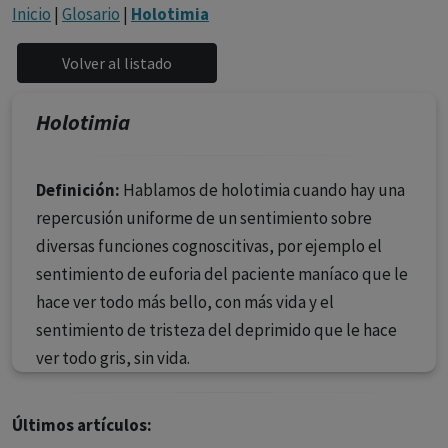
con ejercicio profesional. La información técnica de los
Inicio
|
Glosario
|
Holotimia
fármacos se facilita a título meramente informativo,
siendo responsabilidad de los profesionales
facultados prescribir medicamentos y decidir, en cada
caso concreto, el tratamiento más adecuado a las
Holotimia
necesidades del paciente.
Definición:
Hablamos de holotimia cuando hay una
repercusión uniforme de un sentimiento sobre
diversas funciones cognoscitivas, por ejemplo el
sentimiento de euforia del paciente maníaco que le
hace ver todo más bello, con más vida y el
sentimiento de tristeza del deprimido que le hace
ver todo gris, sin vida.
Últimos artículos: