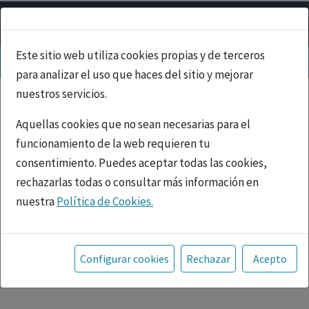
Este sitio web utiliza cookies propias y de terceros
para analizar el uso que haces del sitio y mejorar
nuestros servicios.
Aquellas cookies que no sean necesarias para el
funcionamiento de la web requieren tu
consentimiento. Puedes aceptar todas las cookies,
rechazarlas todas o consultar más información en
nuestra
Política de Cookies.
PUBLICIDAD
Toda la información incluida en la Página Web está
referida a productos del mercado español y, por
Configurar cookies
Rechazar
Acepto
tanto, dirigida a profesionales sanitarios legalmente
facultados para prescribir o dispensar medicamentos