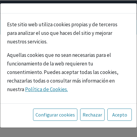
Este sitio web utiliza cookies propias y de terceros
para analizar el uso que haces del sitio y mejorar
nuestros servicios.
Aquellas cookies que no sean necesarias para el
funcionamiento de la web requieren tu
consentimiento. Puedes aceptar todas las cookies,
rechazarlas todas o consultar más información en
nuestra
Política de Cookies.
PUBLICIDAD
Toda la información incluida en la Página Web está
referida a productos del mercado español y, por
Configurar cookies
Rechazar
Acepto
tanto, dirigida a profesionales sanitarios legalmente
facultados para prescribir o dispensar medicamentos