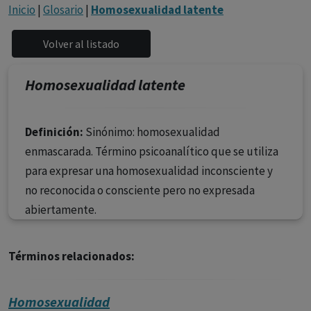
con ejercicio profesional. La información técnica de los
Inicio
|
Glosario
|
Homosexualidad latente
fármacos se facilita a título meramente informativo,
siendo responsabilidad de los profesionales
facultados prescribir medicamentos y decidir, en cada
caso concreto, el tratamiento más adecuado a las
Homosexualidad latente
necesidades del paciente.
Definición:
Sinónimo: homosexualidad
enmascarada. Término psicoanalítico que se utiliza
para expresar una homosexualidad inconsciente y
no reconocida o consciente pero no expresada
abiertamente.
Términos relacionados:
Homosexualidad