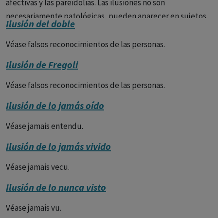
afectivas y las pareidolias. Las ilusiones no son
necesariamente patológicas, pueden aparecer en sujetos
Ilusión del doble
normales, pero son sobre todo abundantes en los delirios
oníricos donde acompañan a las alucinaciones visuales y
Véase falsos reconocimientos de las personas.
táctiles.
Ilusión de Fregoli
Véase falsos reconocimientos de las personas.
Ilusión de lo jamás oído
Véase jamais entendu.
Ilusión de lo jamás vivido
Véase jamais vecu.
Ilusión de lo nunca visto
Véase jamais vu.