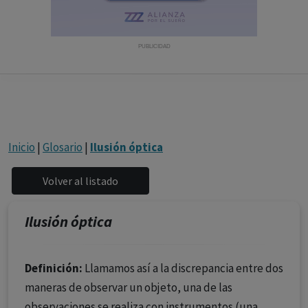
con ejercicio profesional. La información técnica de los
fármacos se facilita a título meramente informativo,
siendo responsabilidad de los profesionales
PUBLICIDAD
facultados prescribir medicamentos y decidir, en cada
caso concreto, el tratamiento más adecuado a las
necesidades del paciente.
Inicio
|
Glosario
|
Ilusión óptica
Ilusión óptica
Definición:
Llamamos así a la discrepancia entre dos
maneras de observar un objeto, una de las
observaciones se realiza con instrumentos (una