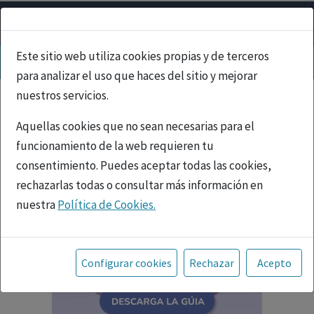
Este sitio web utiliza cookies propias y de terceros
para analizar el uso que haces del sitio y mejorar
nuestros servicios.
Aquellas cookies que no sean necesarias para el
funcionamiento de la web requieren tu
consentimiento. Puedes aceptar todas las cookies,
rechazarlas todas o consultar más información en
nuestra
Política de Cookies.
Toda la información incluida en la Página Web está
referida a productos del mercado español y, por
Configurar cookies
Rechazar
Acepto
tanto, dirigida a profesionales sanitarios legalmente
facultados para prescribir o dispensar medicamentos