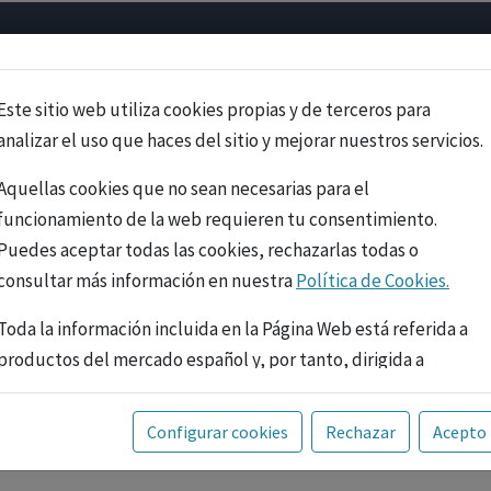
Psicología
Neurociencia
Bienestar
Congreso
Cursos
Este sitio web utiliza cookies propias y de terceros para
analizar el uso que haces del sitio y mejorar nuestros servicios.
Aquellas cookies que no sean necesarias para el
funcionamiento de la web requieren tu consentimiento.
Puedes aceptar todas las cookies, rechazarlas todas o
consultar más información en nuestra
Política de Cookies.
Toda la información incluida en la Página Web está referida a
productos del mercado español y, por tanto, dirigida a
profesionales sanitarios legalmente facultados para
prescribir o dispensar medicamentos con ejercicio
PUBLICIDAD
Configurar cookies
Rechazar
Acepto
profesional. La información técnica de los fármacos se facilita
a título meramente informativo, siendo responsabilidad de