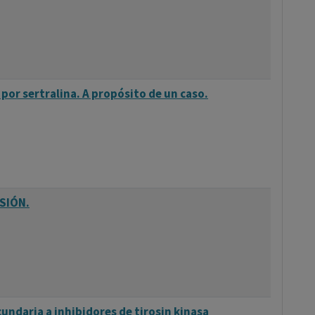
por sertralina. A propósito de un caso.
SIÓN.
cundaria a inhibidores de tirosin kinasa