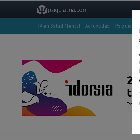
psiquiatria.com
IA en Salud Mental
Actualidad
Psiquiatría