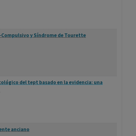
-Compulsivo y Síndrome de Tourette
lógico del tept basado en la evidencia: una
a
iente anciano