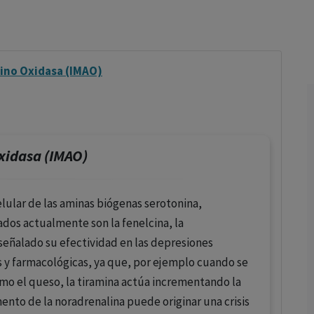
los profesionales facultados prescribir medicamentos y
decidir, en cada caso concreto, el tratamiento más adecuado
a las necesidades del paciente.
ino Oxidasa (IMAO)
xidasa (IMAO)
lular de las aminas biógenas serotonina,
ados actualmente son la fenelcina, la
 señalado su efectividad en las depresiones
as y farmacológicas, ya que, por ejemplo cuando se
mo el queso, la tiramina actúa incrementando la
ento de la noradrenalina puede originar una crisis