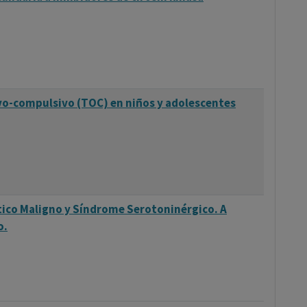
vo-compulsivo (TOC) en niños y adolescentes
ico Maligno y Síndrome Serotoninérgico. A
o.