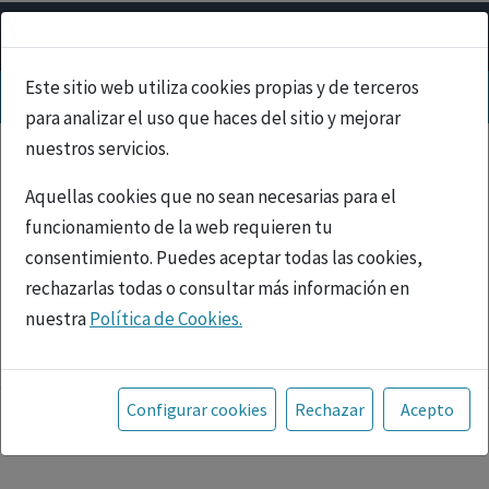
Este sitio web utiliza cookies propias y de terceros
para analizar el uso que haces del sitio y mejorar
nuestros servicios.
Aquellas cookies que no sean necesarias para el
funcionamiento de la web requieren tu
consentimiento. Puedes aceptar todas las cookies,
rechazarlas todas o consultar más información en
nuestra
Política de Cookies.
PUBLICIDAD
Toda la información incluida en la Página Web está
referida a productos del mercado español y, por
Configurar cookies
Rechazar
Acepto
tanto, dirigida a profesionales sanitarios legalmente
facultados para prescribir o dispensar medicamentos