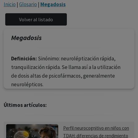
con ejercicio profesional. La información técnica de los
Inicio
|
Glosario
|
Megadosis
fármacos se facilita a título meramente informativo,
siendo responsabilidad de los profesionales
facultados prescribir medicamentos y decidir, en cada
caso concreto, el tratamiento más adecuado a las
Megadosis
necesidades del paciente.
Definición:
Sinónimo: neuroléptización rápida,
tranquilización rápida. Se llama así a la utilización
de dosis altas de psicofármacos, generalmente
neurolépticos.
Últimos artículos:
Perfil neurocognitivo en niños con
TDAH: diferencias de rendimiento