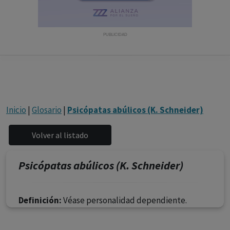
con ejercicio profesional. La información técnica de los
fármacos se facilita a título meramente informativo,
siendo responsabilidad de los profesionales
PUBLICIDAD
facultados prescribir medicamentos y decidir, en cada
caso concreto, el tratamiento más adecuado a las
necesidades del paciente.
Inicio
|
Glosario
|
Psicópatas abúlicos (K. Schneider)
Psicópatas abúlicos (K. Schneider)
Definición:
Véase personalidad dependiente.