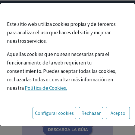
Este sitio web utiliza cookies propias y de terceros
para analizar el uso que haces del sitio y mejorar
nuestros servicios.
Aquellas cookies que no sean necesarias para el
funcionamiento de la web requieren tu
consentimiento. Puedes aceptar todas las cookies,
rechazarlas todas o consultar más información en
nuestra
Política de Cookies.
Toda la información incluida en la Página Web está
referida a productos del mercado español y, por
Configurar cookies
Rechazar
Acepto
tanto, dirigida a profesionales sanitarios legalmente
facultados para prescribir o dispensar medicamentos