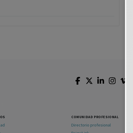
SOS
COMUNIDAD PROFESIONAL
dad
Directorio profesional
o
PsiquiLink