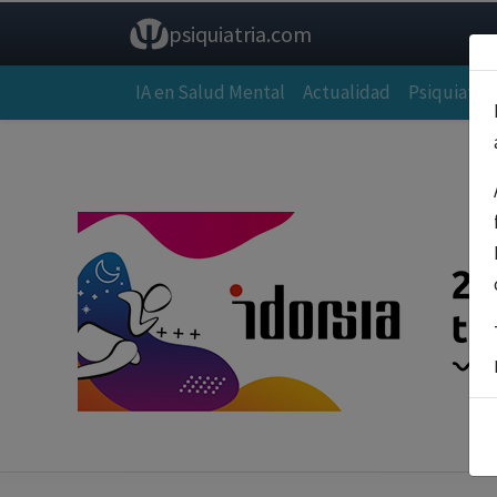
psiquiatria.com
IA en Salud Mental
Actualidad
Psiquiatría