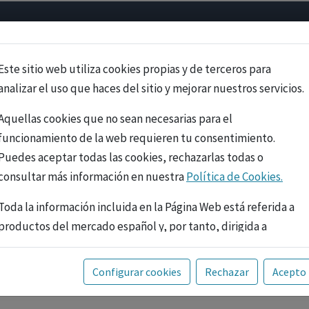
Psicología
Neurociencia
Bienestar
Congreso
Cursos
Este sitio web utiliza cookies propias y de terceros para
analizar el uso que haces del sitio y mejorar nuestros servicios.
Aquellas cookies que no sean necesarias para el
funcionamiento de la web requieren tu consentimiento.
Puedes aceptar todas las cookies, rechazarlas todas o
consultar más información en nuestra
Política de Cookies.
Toda la información incluida en la Página Web está referida a
productos del mercado español y, por tanto, dirigida a
profesionales sanitarios legalmente facultados para
prescribir o dispensar medicamentos con ejercicio
PUBLICIDAD
Configurar cookies
Rechazar
Acepto
profesional. La información técnica de los fármacos se facilita
a título meramente informativo, siendo responsabilidad de