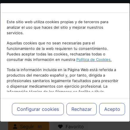
Bienvenid@ a psiquiatria.com
Este sitio web utiliza cookies propias y de terceros para
analizar el uso que haces del sitio y mejorar nuestros
Escribe tu Email
servicios.
Aquellas cookies que no sean necesarias para el
funcionamiento de la web requieren tu consentimiento.
Accede o regístrate con tu email.
Puedes aceptar todas las cookies, rechazarlas todas o
consultar más información en nuestra
Política de Cookies.
PUBLICIDAD
Toda la información incluida en la Página Web está referida a
productos del mercado español y, por tanto, dirigida a
Cancelar
profesionales sanitarios legalmente facultados para prescribir
o dispensar medicamentos con ejercicio profesional. La
información técnica de los fármacos se facilita a título
meramente informativo, siendo responsabilidad de los
profesionales facultados prescribir medicamentos y decidir, en
Actualidad y Artículos
|
cada caso concreto, el tratamiento más adecuado a las
Configurar cookies
Rechazar
Acepto
necesidades del paciente.
Neuropsiquiatría y Neurología
Seguir
Favorito
51