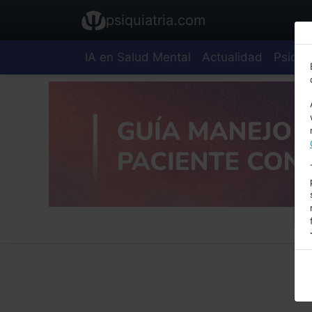
psiquiatria.com
IA en Salud Mental
Actualidad
Psiquia
E
A