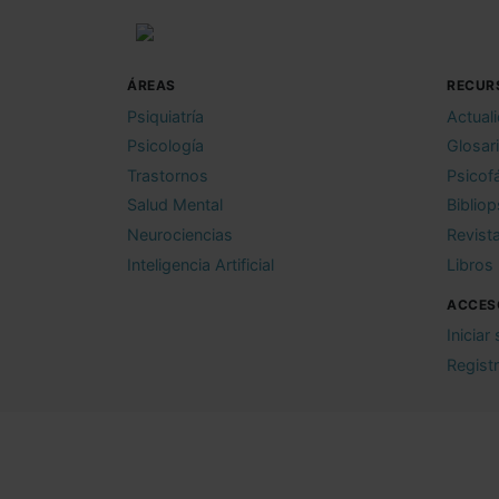
ÁREAS
RECUR
Psiquiatría
Actual
Psicología
Glosar
Trastornos
Psicof
Salud Mental
Bibliop
Neurociencias
Revist
Inteligencia Artificial
Libros
ACCES
Iniciar
Regist