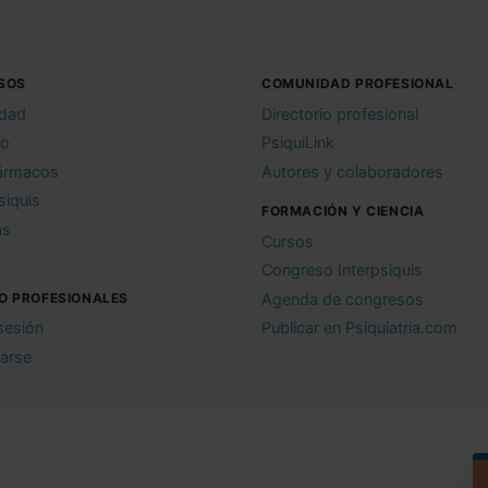
SOS
COMUNIDAD PROFESIONAL
idad
Directorio profesional
io
PsiquiLink
ármacos
Autores y colaboradores
siquis
FORMACIÓN Y CIENCIA
as
Cursos
Congreso Interpsiquis
O PROFESIONALES
Agenda de congresos
 sesión
Publicar en Psiquiatria.com
rarse