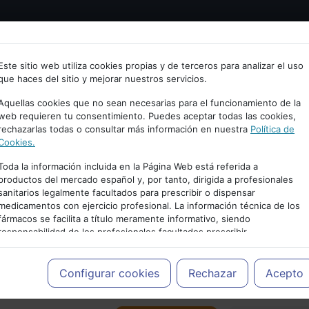
Bienvenid@ a psiquiatria.com
tría
Psicología
Neurociencia
Bienestar
Congreso
Este sitio web utiliza cookies propias y de terceros para analizar el uso
que haces del sitio y mejorar nuestros servicios.
scribe tu Email
Aquellas cookies que no sean necesarias para el funcionamiento de la
web requieren tu consentimiento. Puedes aceptar todas las cookies,
rechazarlas todas o consultar más información en nuestra
Política de
ccede o regístrate con tu email.
Cookies.
Toda la información incluida en la Página Web está referida a
productos del mercado español y, por tanto, dirigida a profesionales
sanitarios legalmente facultados para prescribir o dispensar
Cancelar
medicamentos con ejercicio profesional. La información técnica de los
PUBLICIDAD
fármacos se facilita a título meramente informativo, siendo
responsabilidad de los profesionales facultados prescribir
medicamentos y decidir, en cada caso concreto, el tratamiento más
adecuado a las necesidades del paciente.
Configurar cookies
Rechazar
Acepto