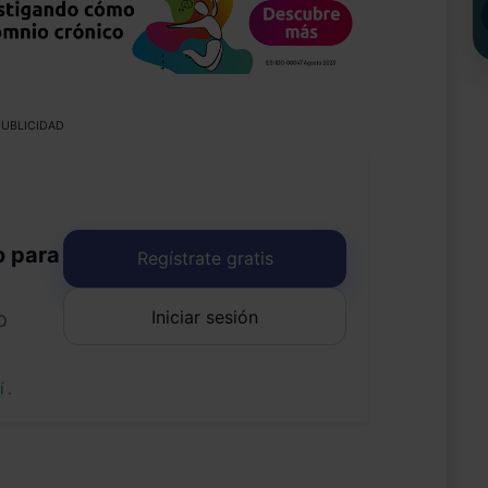
UBLICIDAD
o para
Regístrate gratis
Iniciar sesión
o
uí
.