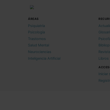
ÁREAS
RECUR
Psiquiatría
Actual
Psicología
Glosar
Trastornos
Psicof
Salud Mental
Bibliop
Neurociencias
Revist
Inteligencia Artificial
Libros
ACCES
Iniciar
Regist