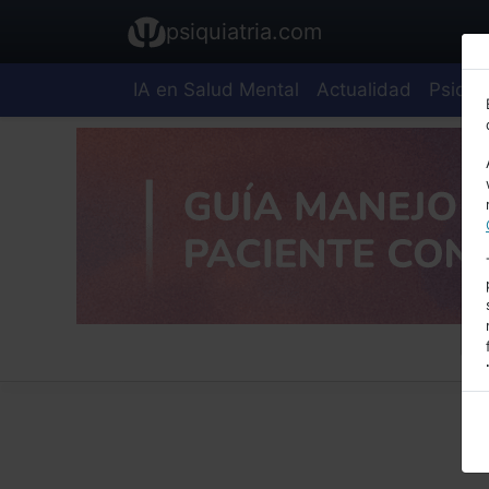
psiquiatria.com
IA en Salud Mental
Actualidad
Psiquia
E
A