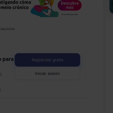
UBLICIDAD
o para
Regístrate gratis
Iniciar sesión
o
uí
.