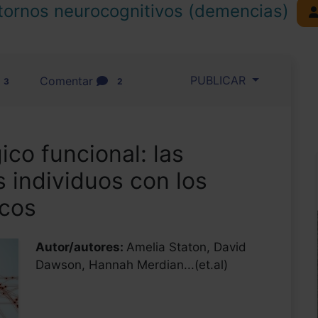
tornos neurocognitivos (demencias)
PUBLICAR
Comentar
3
2
ico funcional: las
s individuos con los
icos
Autor/autores:
Amelia Staton, David
Dawson, Hannah Merdian...(et.al)