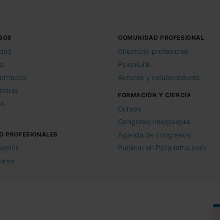
SOS
COMUNIDAD PROFESIONAL
idad
Directorio profesional
io
PsiquiLink
ármacos
Autores y colaboradores
siquis
FORMACIÓN Y CIENCIA
as
Cursos
Congreso Interpsiquis
O PROFESIONALES
Agenda de congresos
 sesión
Publicar en Psiquiatria.com
rarse