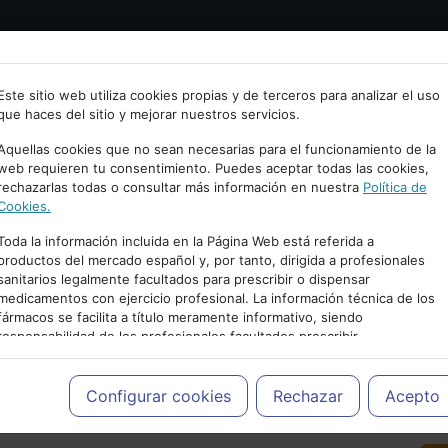
Bienvenid@ a psiquiatria.com
tría
Psicología
Neurociencia
Bienestar
Congreso
Este sitio web utiliza cookies propias y de terceros para analizar el uso
que haces del sitio y mejorar nuestros servicios.
scribe tu Email
Aquellas cookies que no sean necesarias para el funcionamiento de la
web requieren tu consentimiento. Puedes aceptar todas las cookies,
rechazarlas todas o consultar más información en nuestra
Política de
ccede o regístrate con tu email.
Cookies.
Toda la información incluida en la Página Web está referida a
productos del mercado español y, por tanto, dirigida a profesionales
sanitarios legalmente facultados para prescribir o dispensar
Cancelar
medicamentos con ejercicio profesional. La información técnica de los
PUBLICIDAD
fármacos se facilita a título meramente informativo, siendo
responsabilidad de los profesionales facultados prescribir
medicamentos y decidir, en cada caso concreto, el tratamiento más
adecuado a las necesidades del paciente.
Configurar cookies
Rechazar
Acepto